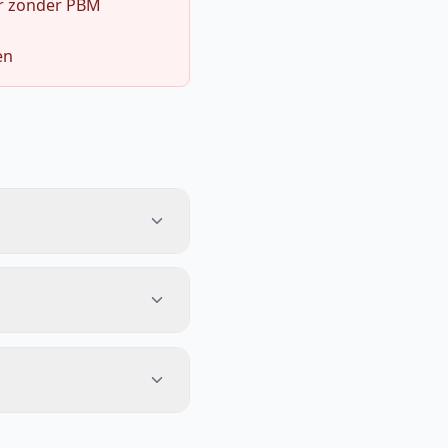
r zonder PBM
en