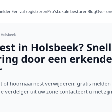
melden
Een val registreren
Pro's
Lokale besturen
Blog
Over on
Holsbeek
st in Holsbeek? Snell
ring door een erkende
r
 of hoornaarnest verwijderen: gratis melden
 verdelger uit uw zone contacteert u met zijn