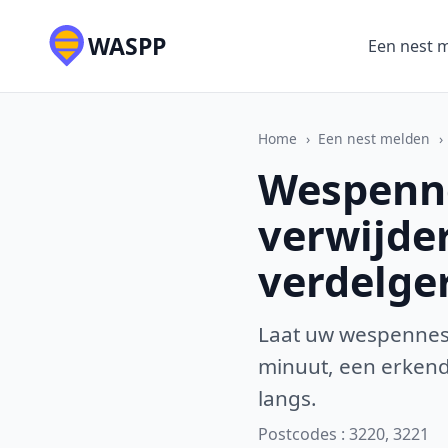
WASPP
Een nest 
Home
›
Een nest melden
›
Wespenne
verwijde
verdelge
Laat uw wespennest
minuut, een erkende
langs.
Postcodes : 3220, 3221