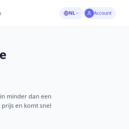
NL
Account
s
e
 in minder dan een
 prijs en komt snel