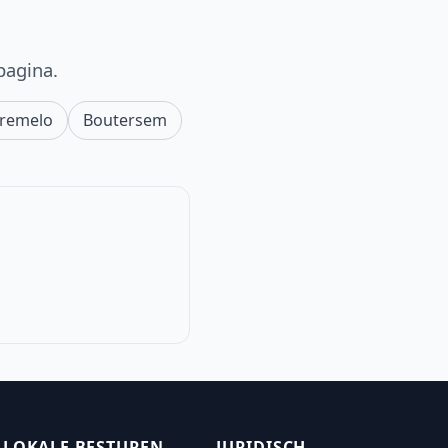
pagina.
Tremelo
Boutersem
LOKALE BESTUREN
JURIDISCH