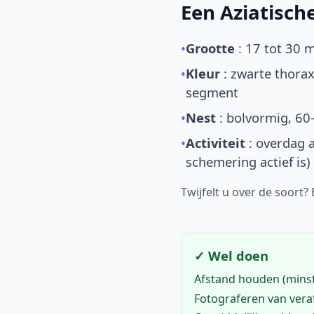
Een Aziatisc
•
Grootte
: 17 tot 30 
•
Kleur
: zwarte thorax
segment
•
Nest
: bolvormig, 60
•
Activiteit
: overdag a
schemering actief is)
Twijfelt u over de soort?
✓ Wel doen
Afstand houden (mins
Fotograferen van vera