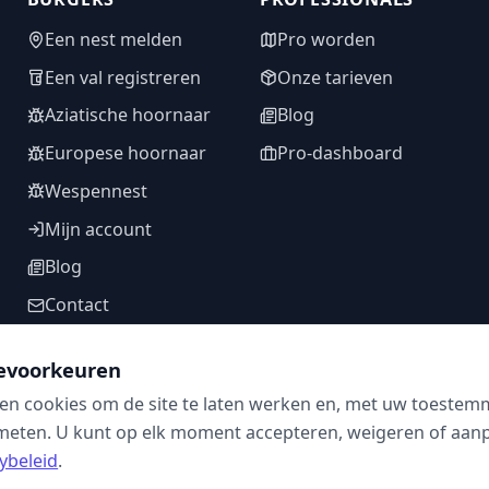
Een nest melden
Pro worden
Een val registreren
Onze tarieven
Aziatische hoornaar
Blog
Europese hoornaar
Pro-dashboard
Wespennest
Mijn account
Blog
Contact
evoorkeuren
en cookies om de site te laten werken en, met uw toestem
VOLG ONS
meten. U kunt op elk moment accepteren, weigeren of aanpa
ybeleid
.