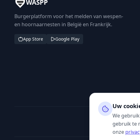
WASPP
Burgerplatform voor het melden van wespen-
en hoornaarnesten in België en Frankrijk.
App Store
Google Play
Uw cooki
We gebruik
gebruik te 
onze
privac