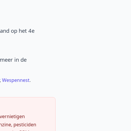
band op het 4e
 meer in de
,
Wespennest
.
 vernietigen
zine, pesticiden