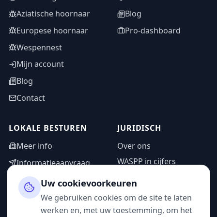
Aziatische hoornaar
Blog
Europese hoornaar
Pro-dashboard
Wespennest
Mijn account
Blog
Contact
LOKALE BESTUREN
JURIDISCH
Meer info
Over ons
WASPP in cijfers
Informatieaanvraag
Wettelijke vermeldingen
Adminzone
Uw cookievoorkeuren
Privacybeleid
We gebruiken cookies om de site te laten
Gebruiksvoorwaarden
werken en, met uw toestemming, om het