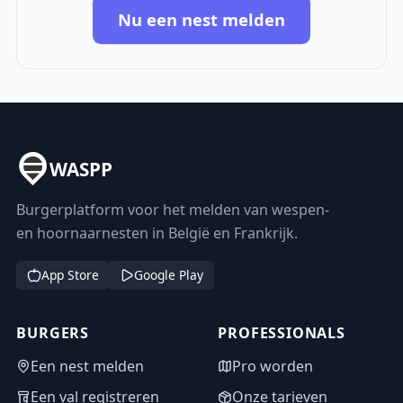
Nu een nest melden
WASPP
Burgerplatform voor het melden van wespen-
en hoornaarnesten in België en Frankrijk.
App Store
Google Play
BURGERS
PROFESSIONALS
Een nest melden
Pro worden
Een val registreren
Onze tarieven