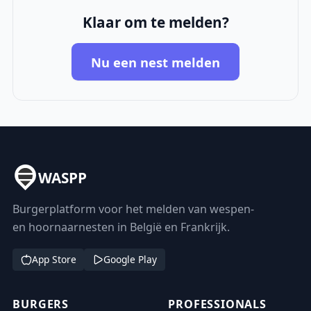
Klaar om te melden?
Nu een nest melden
WASPP
Burgerplatform voor het melden van wespen-
en hoornaarnesten in België en Frankrijk.
App Store
Google Play
BURGERS
PROFESSIONALS