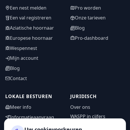
Een nest melden
Pro worden
Een val registreren
Onze tarieven
Aziatische hoornaar
Blog
Europese hoornaar
Pro-dashboard
Wespennest
Mijn account
Blog
Contact
LOKALE BESTUREN
JURIDISCH
Meer info
Over ons
WASPP in cijfers
Informatieaanvraag
Wettelijke vermeldingen
Adminzone
Uw cookievoorkeuren