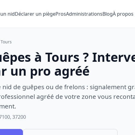
 un nid
Déclarer un piège
Pros
Administrations
Blog
À propos
Tours
êpes à Tours ? Interv
ar un pro agréé
e nid de guêpes ou de frelons : signalement gr
ofessionnel agréé de votre zone vous recontac
ement.
7100, 37200