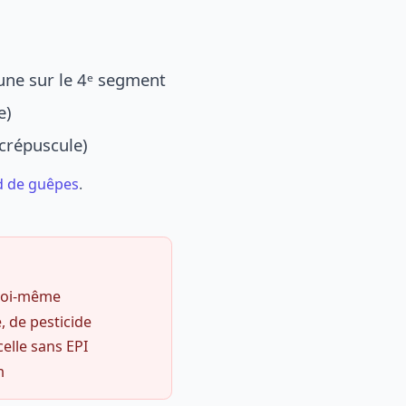
une sur le 4ᵉ segment
e)
 crépuscule)
d de guêpes
.
 soi-même
, de pesticide
celle sans EPI
m