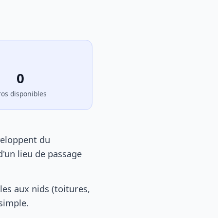
0
ros disponibles
veloppent du
d'un lieu de passage
s aux nids (toitures,
 simple.