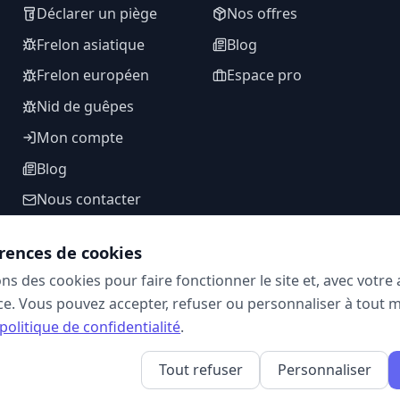
Déclarer un piège
Nos offres
Frelon asiatique
Blog
Frelon européen
Espace pro
Nid de guêpes
Mon compte
Blog
Nous contacter
rences de cookies
ons des cookies pour faire fonctionner le site et, avec votr
SUIVEZ-NOUS
e. Vous pouvez accepter, refuser ou personnaliser à tout 
politique de confidentialité
.
Tout refuser
Personnaliser