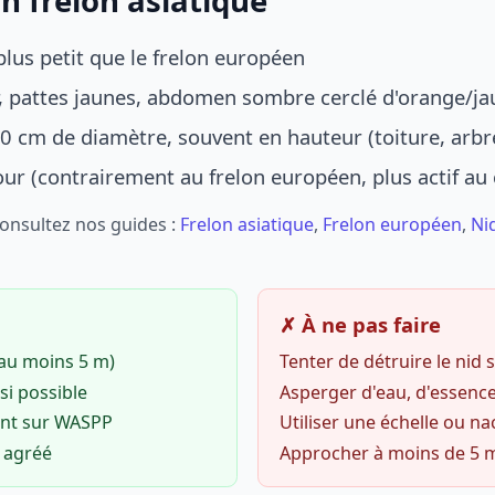
n frelon asiatique
lus petit que le frelon européen
r, pattes jaunes, abdomen sombre cerclé d'orange/ja
0 cm de diamètre, souvent en hauteur (toiture, arbr
jour (contrairement au frelon européen, plus actif au
Consultez nos guides :
Frelon asiatique
,
Frelon européen
,
Ni
✗ À ne pas faire
(au moins 5 m)
Tenter de détruire le nid
si possible
Asperger d'eau, d'essence
ent sur WASPP
Utiliser une échelle ou na
o agréé
Approcher à moins de 5 