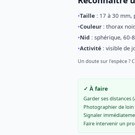
Reconnaître u
•
Taille
: 17 à 30 mm, p
•
Couleur
: thorax noi
•
Nid
: sphérique, 60-8
•
Activité
: visible de 
Un doute sur l'espèce ? 
✓ À faire
Garder ses distances 
Photographier de loin 
Signaler immédiatem
Faire intervenir un pr