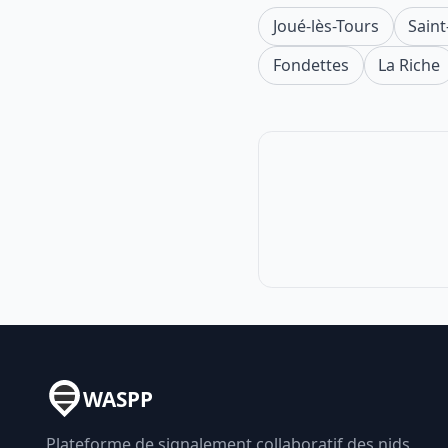
Joué-lès-Tours
Saint
Fondettes
La Riche
WASPP
Plateforme de signalement collaboratif des nids