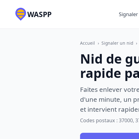
WASPP
Signaler
Accueil
›
Signaler un nid
›
Nid de gu
rapide p
Faites enlever votr
d'une minute, un pr
et intervient rapid
Codes postaux : 37000, 3