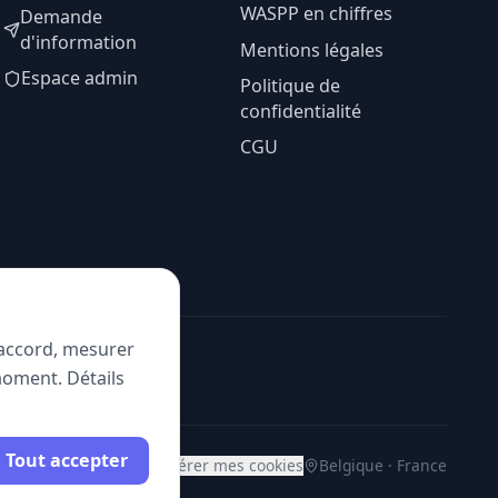
WASPP en chiffres
Demande
d'information
Mentions légales
Espace admin
Politique de
confidentialité
CGU
e accord, mesurer
moment. Détails
Tout accepter
Gérer mes cookies
Belgique · France