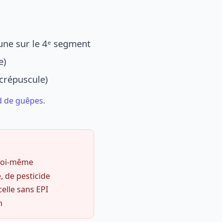
une sur le 4ᵉ segment
e)
 crépuscule)
d de guêpes
.
 soi-même
, de pesticide
celle sans EPI
m