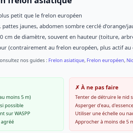
n frelon asiatique
lus petit que le frelon européen
r, pattes jaunes, abdomen sombre cerclé d'orange/ja
0 cm de diamètre, souvent en hauteur (toiture, arbr
jour (contrairement au frelon européen, plus actif au
Consultez nos guides :
Frelon asiatique
,
Frelon européen
,
Ni
✗ À ne pas faire
(au moins 5 m)
Tenter de détruire le nid
si possible
Asperger d'eau, d'essence
ent sur WASPP
Utiliser une échelle ou na
o agréé
Approcher à moins de 5 