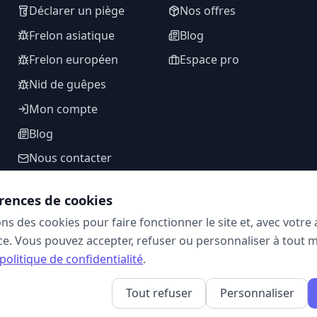
Déclarer un piège
Nos offres
Frelon asiatique
Blog
Frelon européen
Espace pro
Nid de guêpes
Mon compte
Blog
Nous contacter
rences de cookies
ons des cookies pour faire fonctionner le site et, avec votr
SUIVEZ-NOUS
e. Vous pouvez accepter, refuser ou personnaliser à tout 
politique de confidentialité
.
Tout refuser
Personnaliser