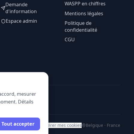
WASPP en chiffres
Demande
d'information
Mentions légales
Espace admin
Politique de
confidentialité
CGU
e accord, mesurer
moment. Détails
Tout accepter
Gérer mes cookies
Belgique · France