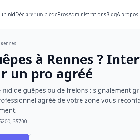
 un nid
Déclarer un piège
Pros
Administrations
Blog
À propos
Rennes
uêpes à Rennes ? Inte
ar un pro agréé
e nid de guêpes ou de frelons : signalement gr
ofessionnel agréé de votre zone vous recontac
ement.
5200, 35700