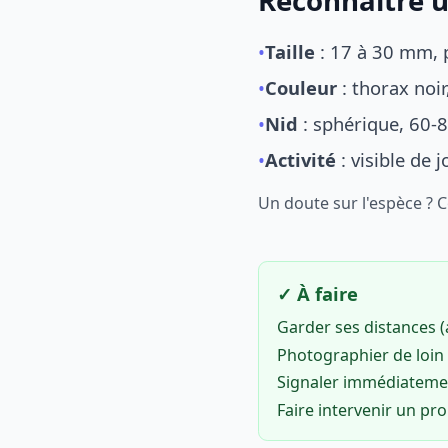
Reconnaître u
•
Taille
: 17 à 30 mm, p
•
Couleur
: thorax noi
•
Nid
: sphérique, 60-8
•
Activité
: visible de 
Un doute sur l'espèce ? 
✓ À faire
Garder ses distances 
Photographier de loin 
Signaler immédiatem
Faire intervenir un pr