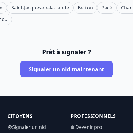
é
Saint-Jacques-de-la-Lande
Betton
Pacé
Chan
heu
Prêt à signaler ?
Signaler un nid maintenant
CITOYENS
PROFESSIONNELS
Signaler un nid
Devenir pro