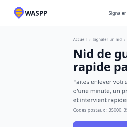
WASPP
Signaler
Accueil
›
Signaler un nid
›
Nid de g
rapide p
Faites enlever votr
d'une minute, un pr
et intervient rapid
Codes postaux : 35000, 3