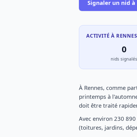
Signaler un nid à
ACTIVITÉ À RENNES
0
nids signalé
À Rennes, comme parto
printemps à l'automne
doit être traité rapid
Avec environ 230 890
(toitures, jardins, dé