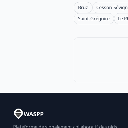
Bruz
Cesson-Sévign
Saint-Grégoire
Le R
WASPP
Plateforme de signalement collaboratif des nids