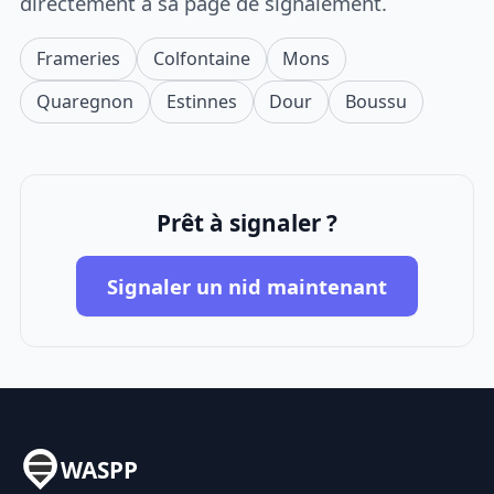
directement à sa page de signalement.
Frameries
Colfontaine
Mons
Quaregnon
Estinnes
Dour
Boussu
Prêt à signaler ?
Signaler un nid maintenant
WASPP