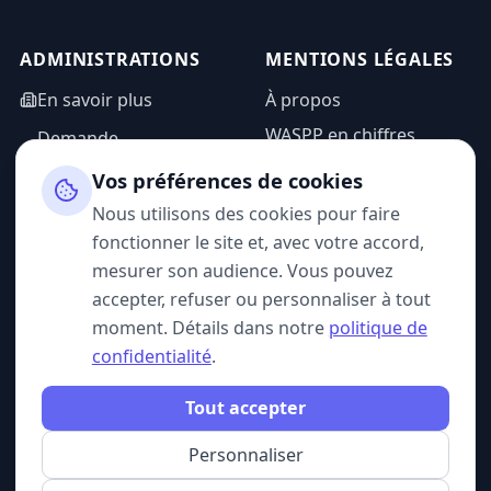
ADMINISTRATIONS
MENTIONS LÉGALES
En savoir plus
À propos
WASPP en chiffres
Demande
d'information
Mentions légales
Vos préférences de cookies
Espace admin
Politique de
Nous utilisons des cookies pour faire
confidentialité
fonctionner le site et, avec votre accord,
CGU
mesurer son audience. Vous pouvez
accepter, refuser ou personnaliser à tout
moment. Détails dans notre
politique de
confidentialité
.
SUIVEZ-NOUS
Tout accepter
Personnaliser
© 2026 WASPP. Tous droits réservés.