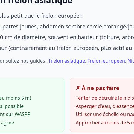
n frelon asiatique
lus petit que le frelon européen
r, pattes jaunes, abdomen sombre cerclé d'orange/ja
0 cm de diamètre, souvent en hauteur (toiture, arbr
jour (contrairement au frelon européen, plus actif au
Consultez nos guides :
Frelon asiatique
,
Frelon européen
,
Ni
✗ À ne pas faire
(au moins 5 m)
Tenter de détruire le nid
si possible
Asperger d'eau, d'essence
ent sur WASPP
Utiliser une échelle ou na
o agréé
Approcher à moins de 5 