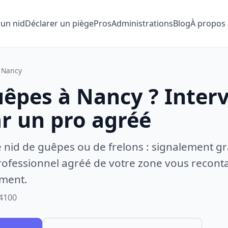
 un nid
Déclarer un piège
Pros
Administrations
Blog
À propos
Nancy
uêpes à Nancy ? Inter
ar un pro agréé
e nid de guêpes ou de frelons : signalement gr
ofessionnel agréé de votre zone vous recontac
ement.
54100