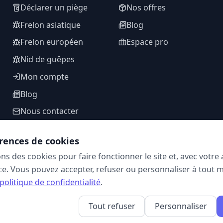
Déclarer un piège
Nos offres
Frelon asiatique
Blog
Frelon européen
Espace pro
Nid de guêpes
Mon compte
Blog
Nous contacter
rences de cookies
ons des cookies pour faire fonctionner le site et, avec votr
SUIVEZ-NOUS
e. Vous pouvez accepter, refuser ou personnaliser à tout 
politique de confidentialité
.
Tout refuser
Personnaliser