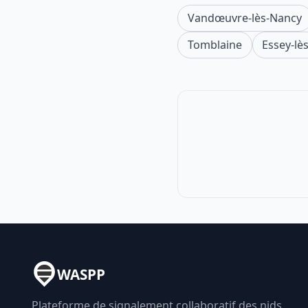
Vandœuvre-lès-Nancy
Tomblaine
Essey-lè
WASPP
Plateforme de signalement collaboratif des nids