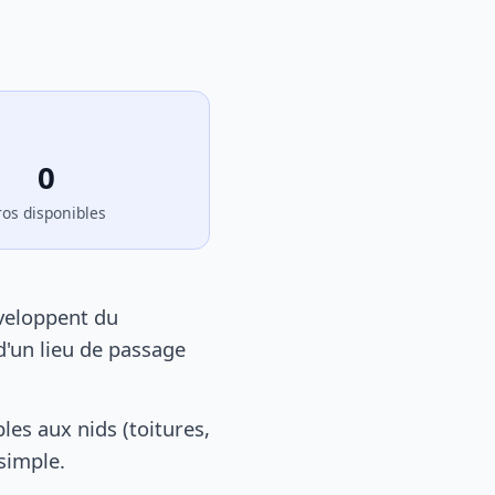
0
ros disponibles
éveloppent du
d'un lieu de passage
es aux nids (toitures,
 simple.