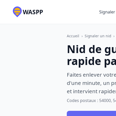
WASPP
Signaler
Accueil
›
Signaler un nid
›
Nid de g
rapide p
Faites enlever votr
d'une minute, un pr
et intervient rapid
Codes postaux : 54000, 