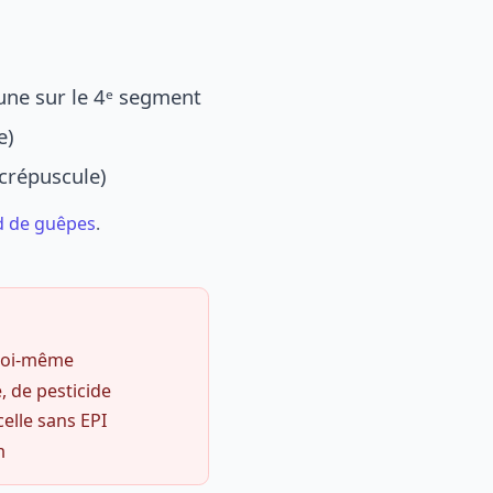
une sur le 4ᵉ segment
e)
 crépuscule)
d de guêpes
.
 soi-même
, de pesticide
celle sans EPI
m