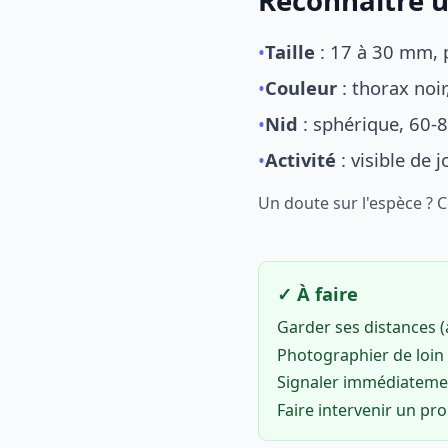
Reconnaître u
•
Taille
: 17 à 30 mm, p
•
Couleur
: thorax noi
•
Nid
: sphérique, 60-8
•
Activité
: visible de 
Un doute sur l'espèce ? 
✓ À faire
Garder ses distances 
Photographier de loin 
Signaler immédiatem
Faire intervenir un pr