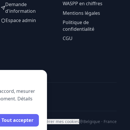
WASPP en chiffres
Demande
d'information
Mentions légales
Espace admin
Politique de
confidentialité
CGU
e accord, mesurer
moment. Détails
Tout accepter
Gérer mes cookies
Belgique · France