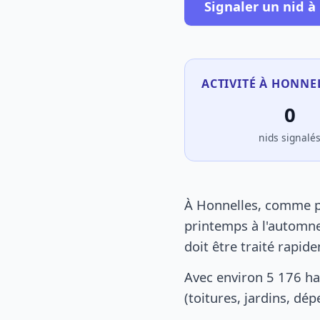
Signaler un nid à
ACTIVITÉ À HONNE
0
nids signalé
À Honnelles, comme pa
printemps à l'automne
doit être traité rapid
Avec environ 5 176 ha
(toitures, jardins, dé