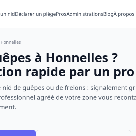
 un nid
Déclarer un piège
Pros
Administrations
Blog
À propos
Honnelles
uêpes à Honnelles ?
tion rapide par un pro
e nid de guêpes ou de frelons : signalement gr
ofessionnel agréé de votre zone vous recontac
ement.