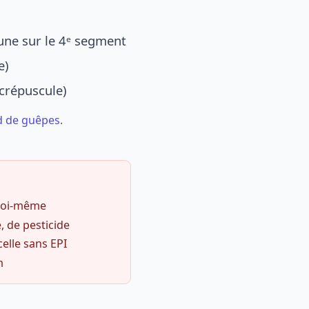
une sur le 4ᵉ segment
e)
 crépuscule)
d de guêpes
.
 soi-même
, de pesticide
celle sans EPI
m