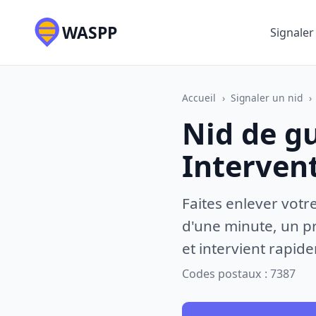
WASPP
Signaler
Accueil
›
Signaler un nid
›
Nid de g
Interven
Faites enlever votr
d'une minute, un pr
et intervient rapid
Codes postaux : 7387