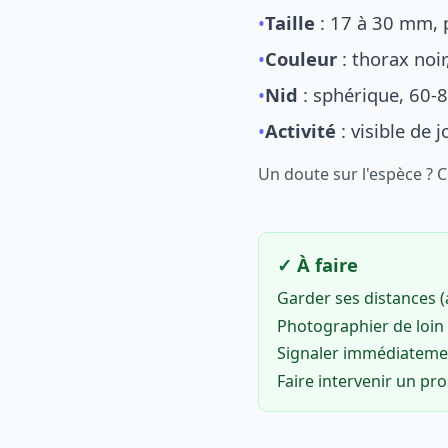
•
Taille
: 17 à 30 mm, p
•
Couleur
: thorax noi
•
Nid
: sphérique, 60-8
•
Activité
: visible de 
Un doute sur l'espèce ? 
✓ À faire
Garder ses distances 
Photographier de loin 
Signaler immédiatem
Faire intervenir un pr