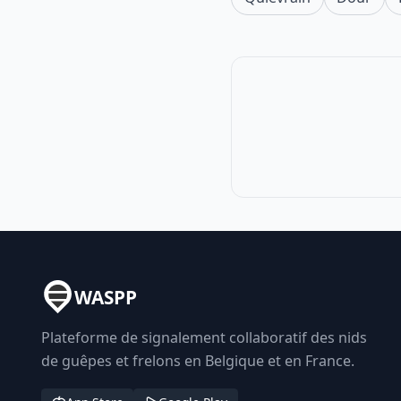
WASPP
Plateforme de signalement collaboratif des nids
de guêpes et frelons en Belgique et en France.