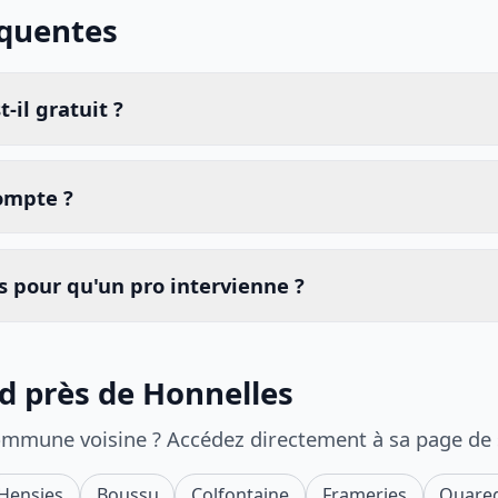
équentes
-il gratuit ?
compte ?
 pour qu'un pro intervienne ?
id près de Honnelles
ommune voisine ? Accédez directement à sa page de
Hensies
Boussu
Colfontaine
Frameries
Quare