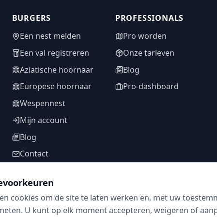
BURGERS
PROFESSIONALS
Een nest melden
Pro worden
Een val registreren
Onze tarieven
Aziatische hoornaar
Blog
Europese hoornaar
Pro-dashboard
Wespennest
Mijn account
Blog
Contact
evoorkeuren
en cookies om de site te laten werken en, met uw toestem
VOLG ONS
meten. U kunt op elk moment accepteren, weigeren of aanpa