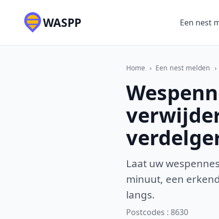
WASPP
Een nest 
Home
›
Een nest melden
›
Wespenne
verwijde
verdelge
Laat uw wespennest
minuut, een erkende
langs.
Postcodes : 8630