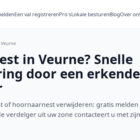
melden
Een val registreren
Pro's
Lokale besturen
Blog
Over on
Veurne
st in Veurne? Snelle
ring door een erkende
r
 of hoornaarnest verwijderen: gratis melden
 verdelger uit uw zone contacteert u met zijn