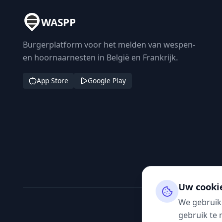
WASPP
Burgerplatform voor het melden van wespen-
en hoornaarnesten in België en Frankrijk.
App Store
Google Play
Uw cooki
We gebruik
gebruik te 