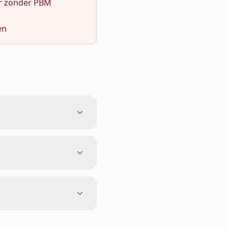
r zonder PBM
en