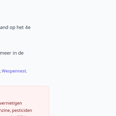
band op het 4e
 meer in de
,
Wespennest
.
 vernietigen
zine, pesticiden