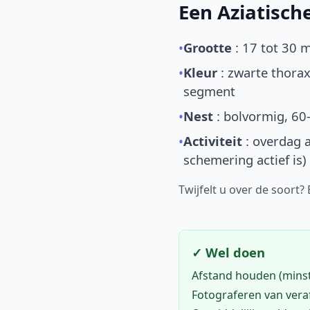
Een Aziatisc
•
Grootte
: 17 tot 30 
•
Kleur
: zwarte thorax
segment
•
Nest
: bolvormig, 60
•
Activiteit
: overdag a
schemering actief is)
Twijfelt u over de soort?
✓ Wel doen
Afstand houden (mins
Fotograferen van vera