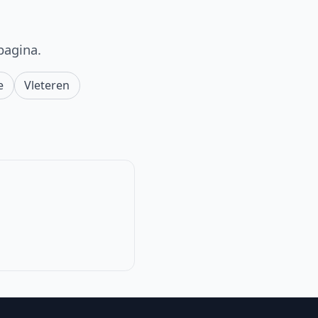
pagina.
e
Vleteren