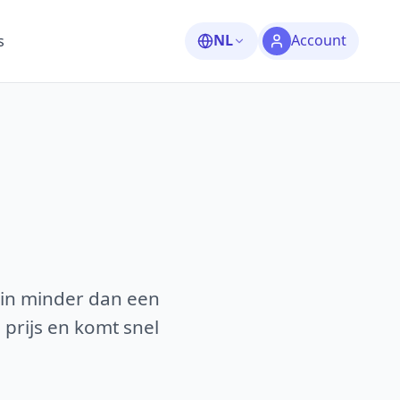
NL
Account
s
 in minder dan een
 prijs en komt snel