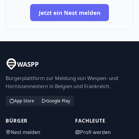
Jetzt ein Nest melden
WASPP
Bürgerplattform zur Meldung von Wespen- und
Hornissennestern in Belgien und Frankreich.
App Store
Google Play
BÜRGER
FACHLEUTE
Nest melden
Profi werden