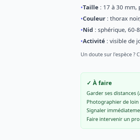
•
Taille
: 17 à 30 mm, p
•
Couleur
: thorax noi
•
Nid
: sphérique, 60-8
•
Activité
: visible de 
Un doute sur l'espèce ? 
✓ À faire
Garder ses distances 
Photographier de loin 
Signaler immédiatem
Faire intervenir un pr