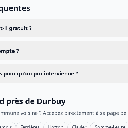
équentes
-il gratuit ?
compte ?
 pour qu'un pro intervienne ?
id près de Durbuy
ommune voisine ? Accédez directement à sa page de
amoir
Ferrières
Hotton
Clavier
Somme-Leuze