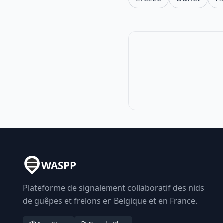
WASPP
Plateforme de signalement collaboratif des nids
de guêpes et frelons en Belgique et en France.