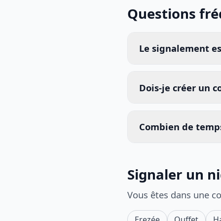
Questions fr
Le signalement est
Dois-je créer un 
Combien de temps
Signaler un n
Vous êtes dans une c
Erezée
Ouffet
H