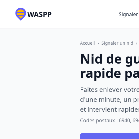
WASPP
Signaler
Accueil
›
Signaler un nid
›
Nid de g
rapide p
Faites enlever votr
d'une minute, un pr
et intervient rapid
Codes postaux : 6940, 69