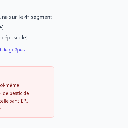
une sur le 4ᵉ segment
e)
 crépuscule)
d de guêpes
.
 soi-même
, de pesticide
celle sans EPI
m