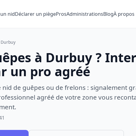
 un nid
Déclarer un piège
Pros
Administrations
Blog
À propos
Durbuy
uêpes à Durbuy ? Inte
ar un pro agréé
e nid de guêpes ou de frelons : signalement gr
ofessionnel agréé de votre zone vous recontac
ement.
41