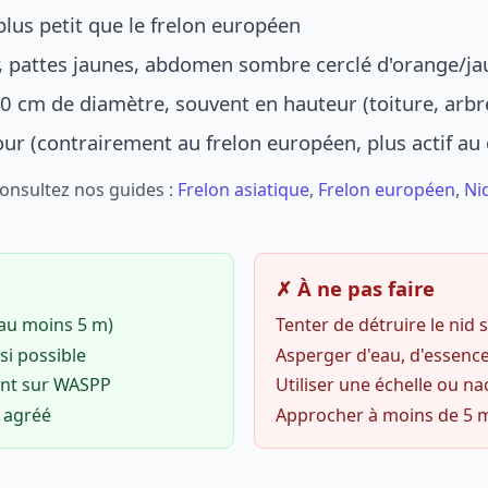
lus petit que le frelon européen
r, pattes jaunes, abdomen sombre cerclé d'orange/ja
0 cm de diamètre, souvent en hauteur (toiture, arbr
jour (contrairement au frelon européen, plus actif au
Consultez nos guides :
Frelon asiatique
,
Frelon européen
,
Ni
✗ À ne pas faire
(au moins 5 m)
Tenter de détruire le nid
si possible
Asperger d'eau, d'essence
ent sur WASPP
Utiliser une échelle ou na
o agréé
Approcher à moins de 5 