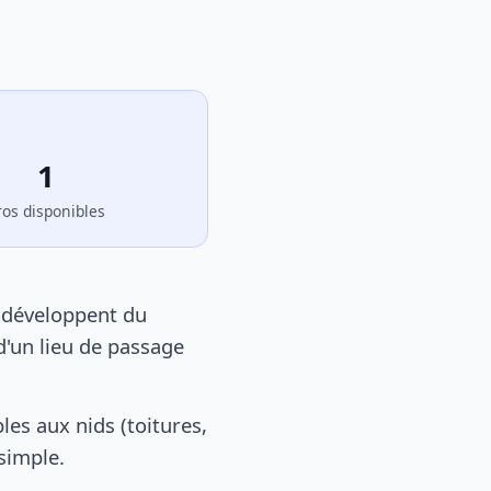
1
ros disponibles
e développent du
d'un lieu de passage
es aux nids (toitures,
 simple.