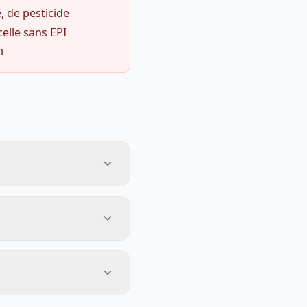
, de pesticide
celle sans EPI
m