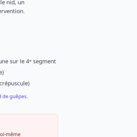
le nid, un
ervention.
une sur le 4ᵉ segment
e)
 crépuscule)
d de guêpes
.
 soi-même