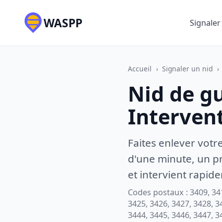
WASPP
Signaler
Accueil
›
Signaler un nid
›
Nid de g
Interven
Faites enlever votr
d'une minute, un pr
et intervient rapid
Codes postaux : 3409, 341
3425, 3426, 3427, 3428, 3
3444, 3445, 3446, 3447, 3