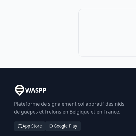
WASPP
Plateforme de signalement collaboratif des nids
de guêpes et frelons en Belgique et en France.
App Store
Google Play