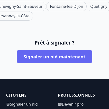
Chevigny-Saint-Sauveur
Fontaine-lès-Dijon
Quetigny
rsannay-la-Côte
Prêt à signaler ?
Signaler un nid maintenant
CITOYENS
PROFESSIONNELS
Signaler un nid
Devenir pro