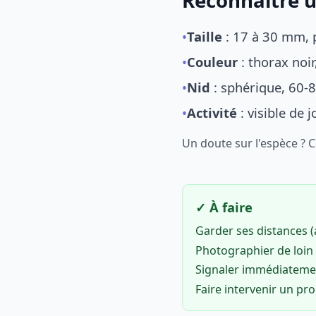
Reconnaître u
•
Taille
: 17 à 30 mm, p
•
Couleur
: thorax noi
•
Nid
: sphérique, 60-8
•
Activité
: visible de 
Un doute sur l'espèce ? 
✓ À faire
Garder ses distances 
Photographier de loin 
Signaler immédiatem
Faire intervenir un pr