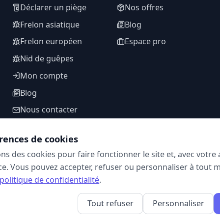
Déclarer un piège
Nos offres
Frelon asiatique
Blog
Frelon européen
Espace pro
Nid de guêpes
Mon compte
Blog
Nous contacter
rences de cookies
ons des cookies pour faire fonctionner le site et, avec votr
SUIVEZ-NOUS
e. Vous pouvez accepter, refuser ou personnaliser à tout 
politique de confidentialité
.
Tout refuser
Personnaliser