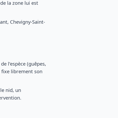
e la zone lui est
nt, Chevigny-Saint-
n
, de l'espèce (guêpes,
 fixe librement son
le nid, un
ervention.