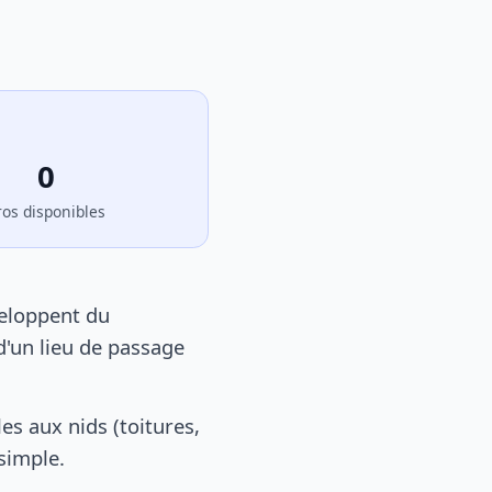
0
ros disponibles
veloppent du
d'un lieu de passage
s aux nids (toitures,
 simple.