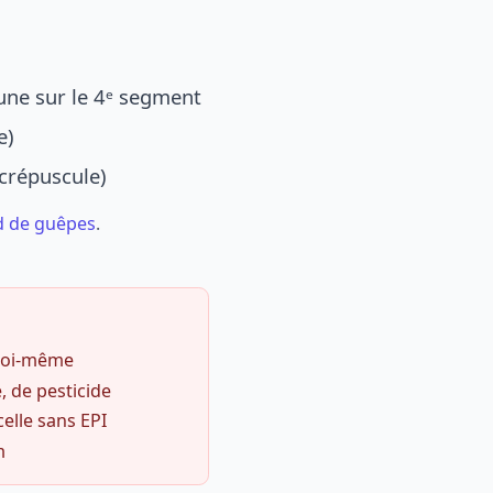
une sur le 4ᵉ segment
e)
 crépuscule)
d de guêpes
.
 soi-même
, de pesticide
celle sans EPI
m