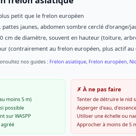
n frelon asiatique
lus petit que le frelon européen
r, pattes jaunes, abdomen sombre cerclé d'orange/ja
0 cm de diamètre, souvent en hauteur (toiture, arbr
jour (contrairement au frelon européen, plus actif au
Consultez nos guides :
Frelon asiatique
,
Frelon européen
,
Ni
✗ À ne pas faire
(au moins 5 m)
Tenter de détruire le nid
si possible
Asperger d'eau, d'essence
ent sur WASPP
Utiliser une échelle ou na
o agréé
Approcher à moins de 5 