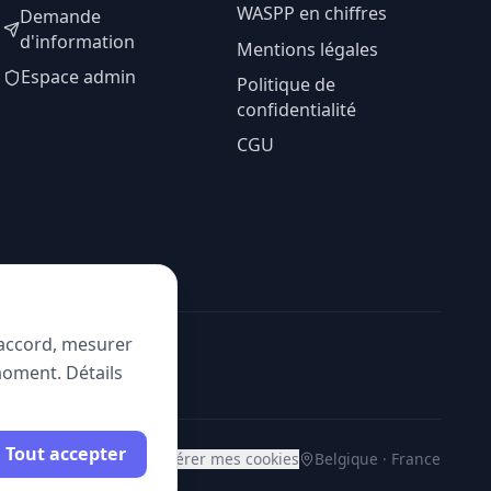
WASPP en chiffres
Demande
d'information
Mentions légales
Espace admin
Politique de
confidentialité
CGU
e accord, mesurer
moment. Détails
Tout accepter
Gérer mes cookies
Belgique · France