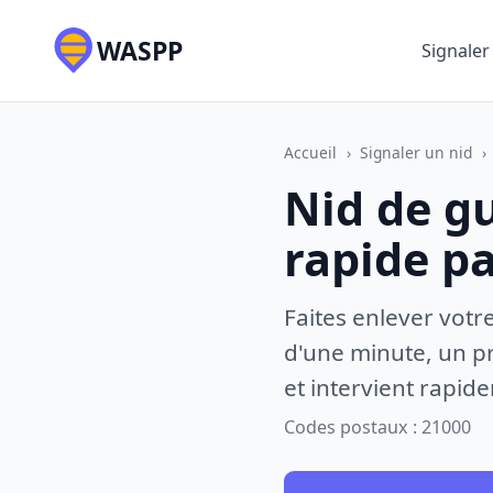
WASPP
Signaler
Accueil
›
Signaler un nid
›
Nid de gu
rapide p
Faites enlever votr
d'une minute, un pr
et intervient rapid
Codes postaux : 21000