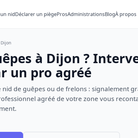
 un nid
Déclarer un piège
Pros
Administrations
Blog
À propos
Dijon
êpes à Dijon ? Interv
ar un pro agréé
e nid de guêpes ou de frelons : signalement gr
ofessionnel agréé de votre zone vous recontac
ement.