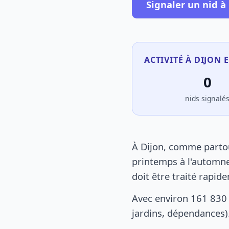
Signaler un nid à
ACTIVITÉ À DIJON 
0
nids signalé
À Dijon, comme partou
printemps à l'automne
doit être traité rapid
Avec environ 161 830 
jardins, dépendances).