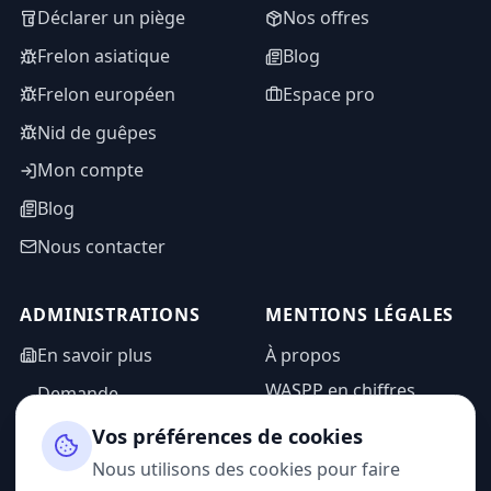
Déclarer un piège
Nos offres
Frelon asiatique
Blog
Frelon européen
Espace pro
Nid de guêpes
Mon compte
Blog
Nous contacter
ADMINISTRATIONS
MENTIONS LÉGALES
En savoir plus
À propos
WASPP en chiffres
Demande
d'information
Mentions légales
Vos préférences de cookies
Espace admin
Politique de
Nous utilisons des cookies pour faire
confidentialité