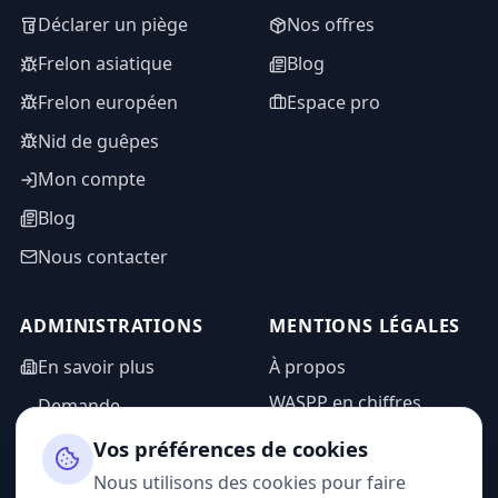
Déclarer un piège
Nos offres
Frelon asiatique
Blog
Frelon européen
Espace pro
Nid de guêpes
Mon compte
Blog
Nous contacter
ADMINISTRATIONS
MENTIONS LÉGALES
En savoir plus
À propos
WASPP en chiffres
Demande
d'information
Mentions légales
Vos préférences de cookies
Espace admin
Politique de
Nous utilisons des cookies pour faire