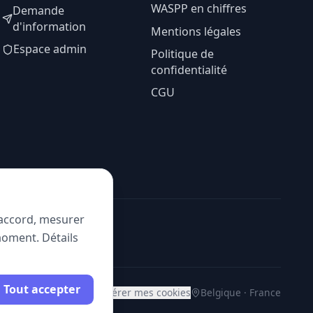
WASPP en chiffres
Demande
d'information
Mentions légales
Espace admin
Politique de
confidentialité
CGU
e accord, mesurer
moment. Détails
Tout accepter
Gérer mes cookies
Belgique · France