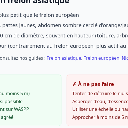
n frelon asiatique
lus petit que le frelon européen
r, pattes jaunes, abdomen sombre cerclé d'orange/ja
0 cm de diamètre, souvent en hauteur (toiture, arbr
jour (contrairement au frelon européen, plus actif au
Consultez nos guides :
Frelon asiatique
,
Frelon européen
,
Ni
✗ À ne pas faire
(au moins 5 m)
Tenter de détruire le nid
si possible
Asperger d'eau, d'essence
ent sur WASPP
Utiliser une échelle ou na
o agréé
Approcher à moins de 5 