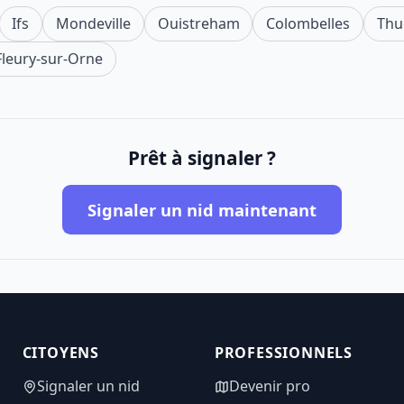
Ifs
Mondeville
Ouistreham
Colombelles
Thu
Fleury-sur-Orne
Prêt à signaler ?
Signaler un nid maintenant
CITOYENS
PROFESSIONNELS
Signaler un nid
Devenir pro