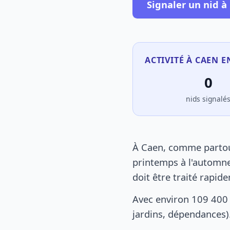
Signaler un nid à
ACTIVITÉ À CAEN E
0
nids signalé
À Caen, comme partout
printemps à l'automne
doit être traité rapid
Avec environ 109 400 
jardins, dépendances).