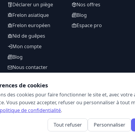
Déclarer un piège
Nos offres
Frelon asiatique
Blog
Frelon européen
Espace pro
Nid de guêpes
Mon compte
Blog
Nous contacter
rences de cookies
ons des cookies pour faire fonctionner le site et, avec votr
SUIVEZ-NOUS
e. Vous pouvez accepter, refuser ou personnaliser à tout 
politique de confidentialité
.
Tout refuser
Personnaliser