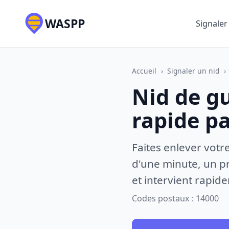
WASPP
Signaler
Accueil
›
Signaler un nid
›
Nid de g
rapide p
Faites enlever votr
d'une minute, un pr
et intervient rapid
Codes postaux : 14000