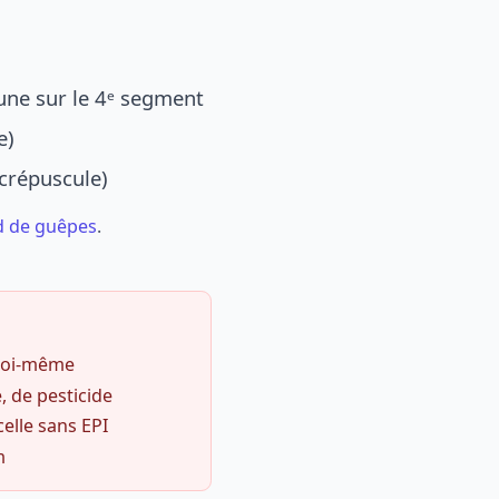
une sur le 4ᵉ segment
e)
 crépuscule)
d de guêpes
.
 soi-même
, de pesticide
celle sans EPI
m