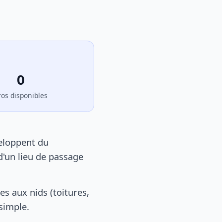
0
ros disponibles
veloppent du
d'un lieu de passage
s aux nids (toitures,
 simple.