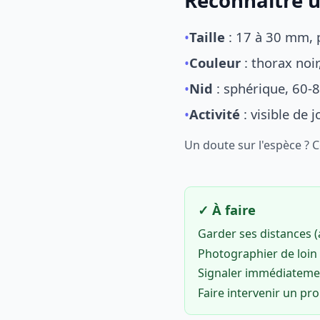
Reconnaître u
•
Taille
: 17 à 30 mm, p
•
Couleur
: thorax noi
•
Nid
: sphérique, 60-8
•
Activité
: visible de 
Un doute sur l'espèce ? 
✓ À faire
Garder ses distances 
Photographier de loin 
Signaler immédiatem
Faire intervenir un pr