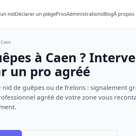
 un nid
Déclarer un piège
Pros
Administrations
Blog
À propos
Caen
uêpes à Caen ? Interv
ar un pro agréé
e nid de guêpes ou de frelons : signalement gr
ofessionnel agréé de votre zone vous recontac
ement.