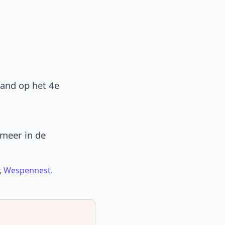
band op het 4e
 meer in de
,
Wespennest
.