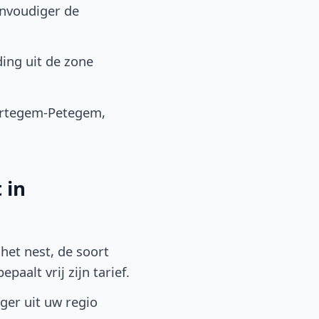
envoudiger de
ing uit de zone
ortegem-Petegem,
 in
het nest, de soort
aalt vrij zijn tarief.
lger uit uw regio