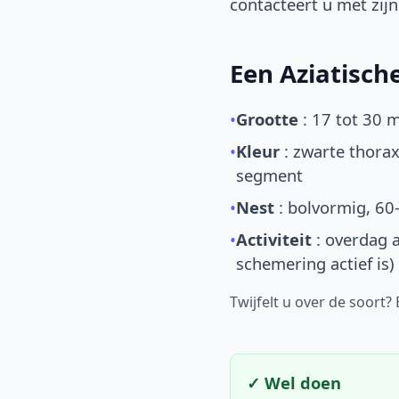
contacteert u met zijn 
Een Aziatisc
•
Grootte
: 17 tot 30 
•
Kleur
: zwarte thorax
segment
•
Nest
: bolvormig, 60
•
Activiteit
: overdag a
schemering actief is)
Twijfelt u over de soort?
✓ Wel doen