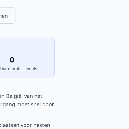
nen
0
kbare professionals
n België, van het
oorgang moet snel door
plaatsen voor nesten