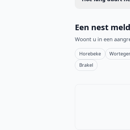
Een nest mel
Woont u in een aangr
Horebeke
Wortege
Brakel