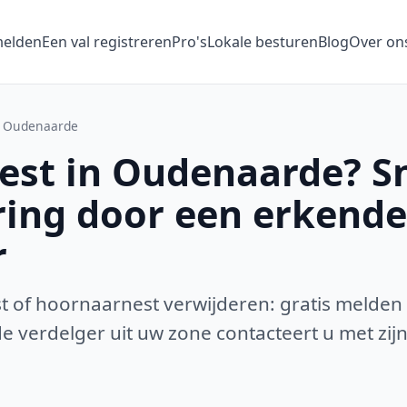
melden
Een val registreren
Pro's
Lokale besturen
Blog
Over on
Oudenaarde
st in Oudenaarde? Sn
ring door een erkende
r
 of hoornaarnest verwijderen: gratis melden
 verdelger uit uw zone contacteert u met zijn