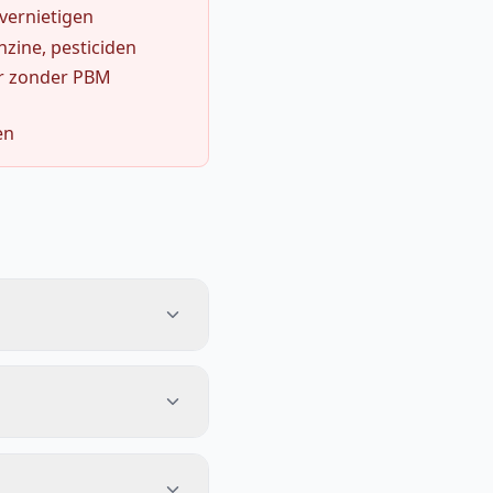
 vernietigen
zine, pesticiden
r zonder PBM
en