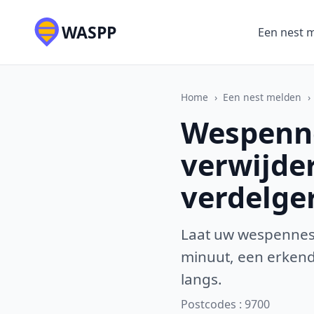
WASPP
Een nest 
Home
›
Een nest melden
›
Wespenne
verwijde
verdelge
Laat uw wespennest
minuut, een erkende
langs.
Postcodes : 9700