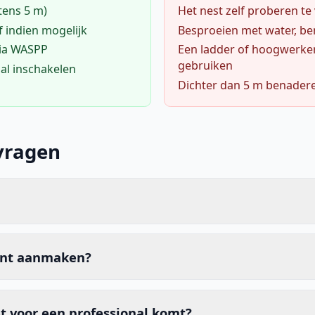
tens 5 m)
Het nest zelf proberen te
f indien mogelijk
Besproeien met water, ben
via WASPP
Een ladder of hoogwerke
gebruiken
al inschakelen
Dichter dan 5 m benader
vragen
unt aanmaken?
t voor een professional komt?