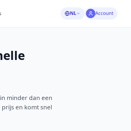
NL
Account
s
elle
 in minder dan een
 prijs en komt snel