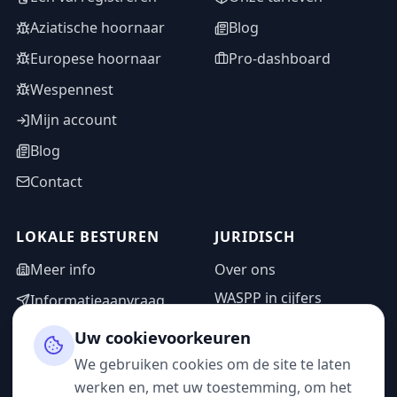
Aziatische hoornaar
Blog
Europese hoornaar
Pro-dashboard
Wespennest
Mijn account
Blog
Contact
LOKALE BESTUREN
JURIDISCH
Meer info
Over ons
WASPP in cijfers
Informatieaanvraag
Wettelijke vermeldingen
Adminzone
Uw cookievoorkeuren
Privacybeleid
We gebruiken cookies om de site te laten
Gebruiksvoorwaarden
werken en, met uw toestemming, om het