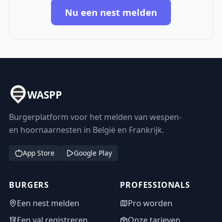
Nu een nest melden
WASPP
Burgerplatform voor het melden van wespen-
en hoornaarnesten in België en Frankrijk.
App Store
Google Play
BURGERS
PROFESSIONALS
Een nest melden
Pro worden
Een val registreren
Onze tarieven