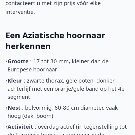
contacteert u met zijn prijs vóór elke
interventie.
Een Aziatische hoornaar
herkennen
•
Grootte
: 17 tot 30 mm, kleiner dan de
Europese hoornaar
•
Kleur
: zwarte thorax, gele poten, donker
achterlijf met een oranje/gele band op het 4e
segment
•
Nest
: bolvormig, 60-80 cm diameter, vaak
hoog (dak, boom)
•
Activiteit
: overdag actief (in tegenstelling tot
de Europese hoornaar, die meer in de