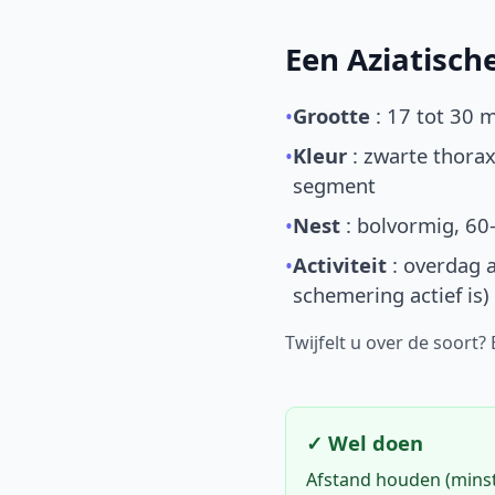
Een Aziatisc
•
Grootte
: 17 tot 30 
•
Kleur
: zwarte thorax
segment
•
Nest
: bolvormig, 60
•
Activiteit
: overdag a
schemering actief is)
Twijfelt u over de soort?
✓ Wel doen
Afstand houden (mins