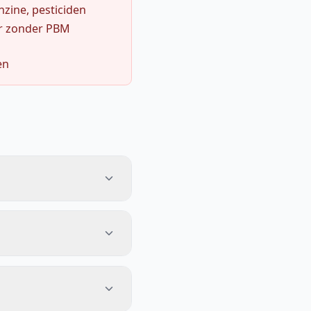
zine, pesticiden
r zonder PBM
en