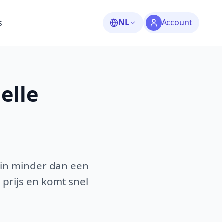
NL
Account
s
elle
 in minder dan een
 prijs en komt snel