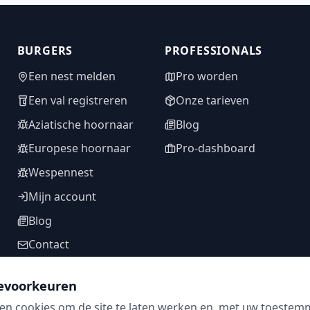
BURGERS
PROFESSIONALS
Een nest melden
Pro worden
Een val registreren
Onze tarieven
Aziatische hoornaar
Blog
Europese hoornaar
Pro-dashboard
Wespennest
Mijn account
Blog
Contact
evoorkeuren
en cookies om de site te laten werken en, met uw toestem