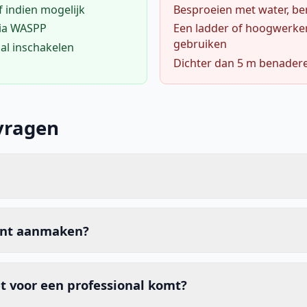
f indien mogelijk
Besproeien met water, ben
via WASPP
Een ladder of hoogwerke
gebruiken
al inschakelen
Dichter dan 5 m benader
vragen
unt aanmaken?
t voor een professional komt?