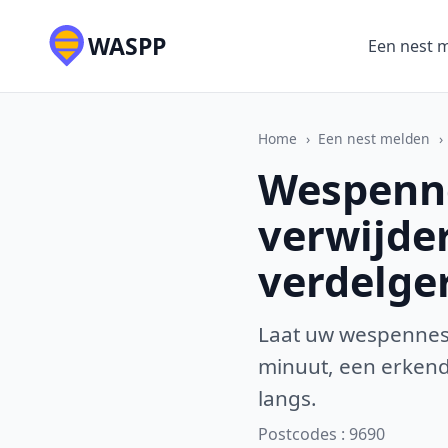
WASPP
Een nest 
Home
›
Een nest melden
›
Wespenne
verwijde
verdelge
Laat uw wespennest
minuut, een erkende
langs.
Postcodes : 9690