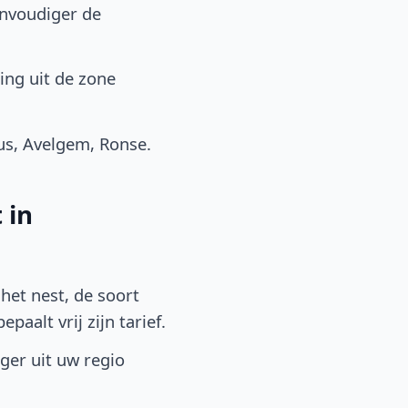
envoudiger de
ing uit de zone
us, Avelgem, Ronse.
 in
het nest, de soort
aalt vrij zijn tarief.
lger uit uw regio