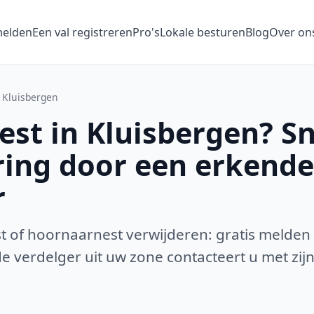
melden
Een val registreren
Pro's
Lokale besturen
Blog
Over on
Kluisbergen
st in Kluisbergen? Sn
ring door een erkende
r
 of hoornaarnest verwijderen: gratis melden
 verdelger uit uw zone contacteert u met zijn