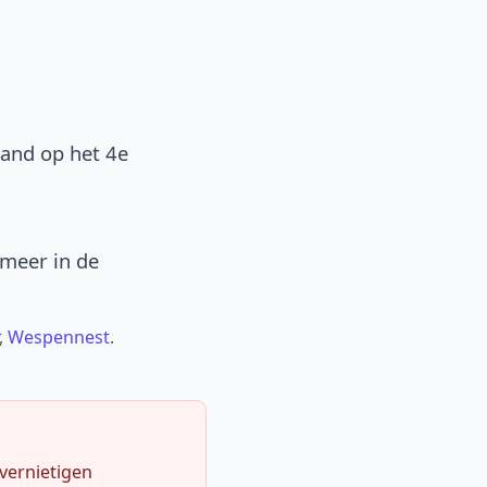
band op het 4e
 meer in de
,
Wespennest
.
 vernietigen