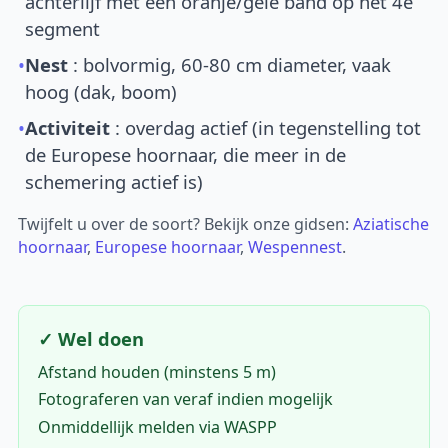
achterlijf met een oranje/gele band op het 4e
segment
•
Nest
: bolvormig, 60-80 cm diameter, vaak
hoog (dak, boom)
•
Activiteit
: overdag actief (in tegenstelling tot
de Europese hoornaar, die meer in de
schemering actief is)
Twijfelt u over de soort? Bekijk onze gidsen:
Aziatische
hoornaar
,
Europese hoornaar
,
Wespennest
.
✓ Wel doen
Afstand houden (minstens 5 m)
Fotograferen van veraf indien mogelijk
Onmiddellijk melden via WASPP