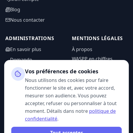
Blog
Nous contacter
ADMINISTRATIONS
MENTIONS LÉGALES
En savoir plus
À propos
WASPP en chiffres
Demande
d'information
Mentions légales
Vos préférences de cookies
Espace admin
Politique de
Nous utilisons des cookies pour faire
confidentialité
fonctionner le site et, avec votre accord,
CGU
mesurer son audience. Vous pouvez
accepter, refuser ou personnaliser à tout
moment. Détails dans notre
politique de
confidentialité
.
SUIVEZ-NOUS
Tout accepter