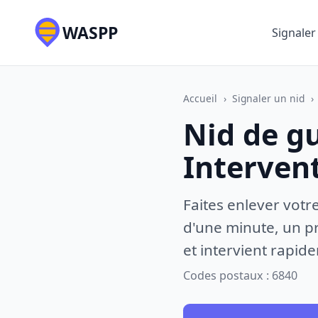
WASPP
Signaler
Accueil
›
Signaler un nid
›
Nid de g
Interven
Faites enlever votr
d'une minute, un pr
et intervient rapid
Codes postaux : 6840