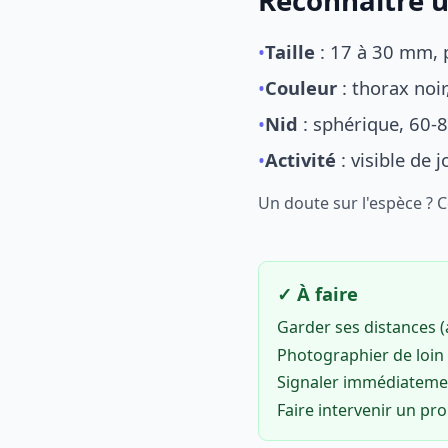
Reconnaître u
•
Taille
: 17 à 30 mm, p
•
Couleur
: thorax noi
•
Nid
: sphérique, 60-8
•
Activité
: visible de 
Un doute sur l'espèce ? 
✓ À faire
Garder ses distances 
Photographier de loin 
Signaler immédiatem
Faire intervenir un pr