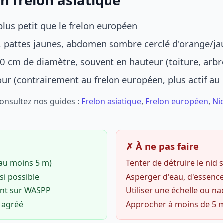
n frelon asiatique
lus petit que le frelon européen
r, pattes jaunes, abdomen sombre cerclé d'orange/ja
0 cm de diamètre, souvent en hauteur (toiture, arbr
jour (contrairement au frelon européen, plus actif au
Consultez nos guides :
Frelon asiatique
,
Frelon européen
,
Ni
✗ À ne pas faire
(au moins 5 m)
Tenter de détruire le nid
si possible
Asperger d'eau, d'essence
ent sur WASPP
Utiliser une échelle ou na
o agréé
Approcher à moins de 5 