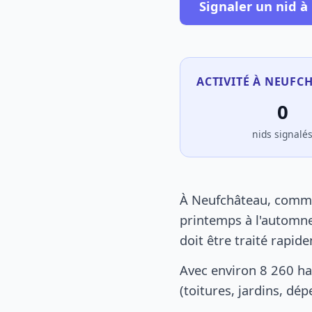
Signaler un nid 
ACTIVITÉ À NEUFC
0
nids signalé
À Neufchâteau, comme 
printemps à l'automne
doit être traité rapid
Avec environ 8 260 ha
(toitures, jardins, dé