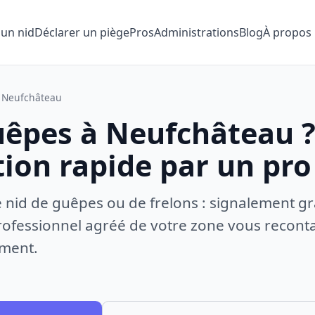
 un nid
Déclarer un piège
Pros
Administrations
Blog
À propos
Neufchâteau
uêpes à Neufchâteau 
tion rapide par un pro
e nid de guêpes ou de frelons : signalement gr
ofessionnel agréé de votre zone vous recontac
ement.