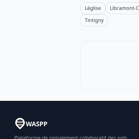
Léglise
Libramont-C
Tintigny
WASPP
Plateforme de signalement collaboratif des nids