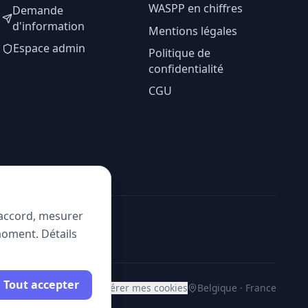
WASPP en chiffres
Demande
d'information
Mentions légales
Espace admin
Politique de
confidentialité
CGU
e accord, mesurer
moment. Détails
Tout accepter
Gérer mes cookies
Belgique · France