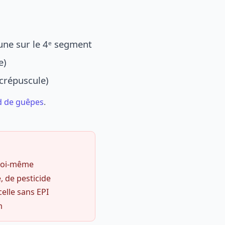
une sur le 4ᵉ segment
e)
 crépuscule)
d de guêpes
.
 soi-même
, de pesticide
celle sans EPI
m