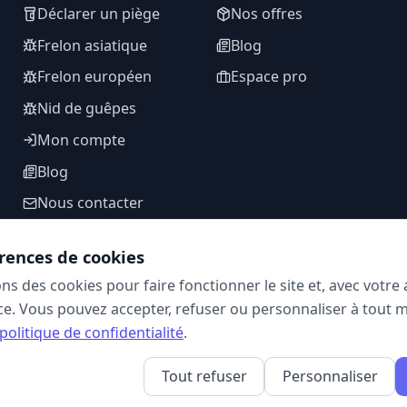
Déclarer un piège
Nos offres
Frelon asiatique
Blog
Frelon européen
Espace pro
Nid de guêpes
Mon compte
Blog
Nous contacter
rences de cookies
ons des cookies pour faire fonctionner le site et, avec votr
SUIVEZ-NOUS
e. Vous pouvez accepter, refuser ou personnaliser à tout 
politique de confidentialité
.
Tout refuser
Personnaliser