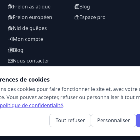
Frelon asiatique
Blog
Frelon européen
Espace pro
Nid de guêpes
Mon compte
Blog
Nous contacter
rences de cookies
ons des cookies pour faire fonctionner le site et, avec votr
SUIVEZ-NOUS
e. Vous pouvez accepter, refuser ou personnaliser à tout 
politique de confidentialité
.
Tout refuser
Personnaliser