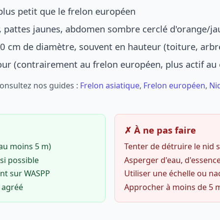
lus petit que le frelon européen
r, pattes jaunes, abdomen sombre cerclé d'orange/ja
0 cm de diamètre, souvent en hauteur (toiture, arbr
jour (contrairement au frelon européen, plus actif au
Consultez nos guides :
Frelon asiatique
,
Frelon européen
,
Ni
✗ À ne pas faire
(au moins 5 m)
Tenter de détruire le nid
si possible
Asperger d'eau, d'essence
ent sur WASPP
Utiliser une échelle ou na
o agréé
Approcher à moins de 5 