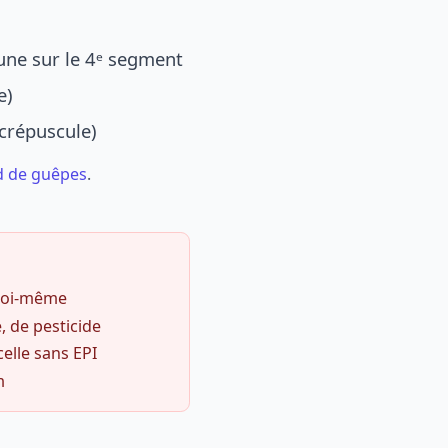
une sur le 4ᵉ segment
e)
 crépuscule)
d de guêpes
.
 soi-même
, de pesticide
celle sans EPI
m