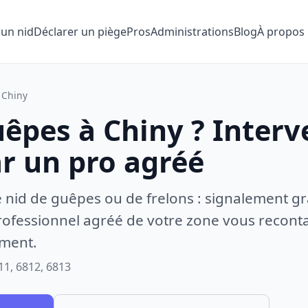
 un nid
Déclarer un piège
Pros
Administrations
Blog
À propos
Chiny
uêpes à Chiny ? Interv
ar un pro agréé
e nid de guêpes ou de frelons : signalement gr
ofessionnel agréé de votre zone vous recontac
ement.
11, 6812, 6813