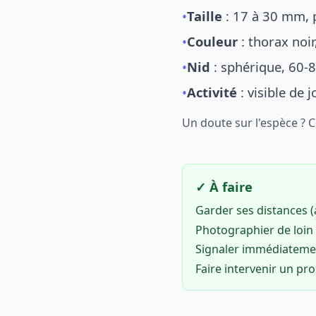
•
Taille
: 17 à 30 mm, p
•
Couleur
: thorax noi
•
Nid
: sphérique, 60-8
•
Activité
: visible de 
Un doute sur l'espèce ? 
✓ À faire
Garder ses distances 
Photographier de loin 
Signaler immédiatem
Faire intervenir un pr