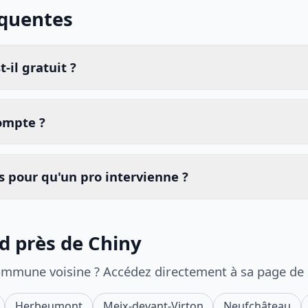
équentes
-il gratuit ?
compte ?
 pour qu'un pro intervienne ?
id près de Chiny
ommune voisine ? Accédez directement à sa page de
Herbeumont
Meix-devant-Virton
Neufchâteau