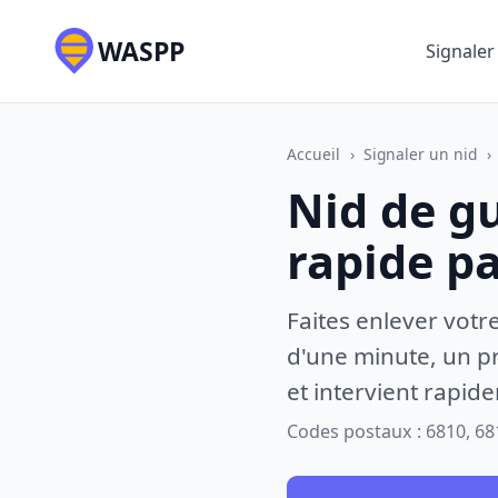
WASPP
Signaler
Accueil
›
Signaler un nid
›
Nid de g
rapide p
Faites enlever votr
d'une minute, un pr
et intervient rapid
Codes postaux : 6810, 68