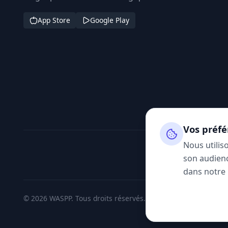
App Store
Google Play
Vos préfé
Nous utilis
son audienc
dans notre
© 2026 WASPP. Tous droits réservés.