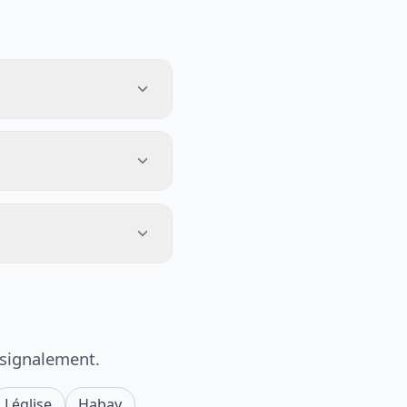
 signalement.
Léglise
Habay