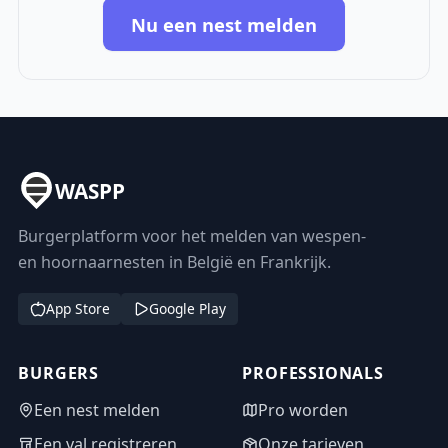
Nu een nest melden
WASPP
Burgerplatform voor het melden van wespen-
en hoornaarnesten in België en Frankrijk.
App Store
Google Play
BURGERS
PROFESSIONALS
Een nest melden
Pro worden
Een val registreren
Onze tarieven