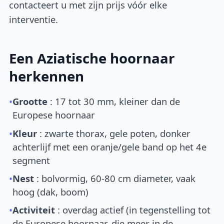
contacteert u met zijn prijs vóór elke
interventie.
Een Aziatische hoornaar
herkennen
•
Grootte
: 17 tot 30 mm, kleiner dan de
Europese hoornaar
•
Kleur
: zwarte thorax, gele poten, donker
achterlijf met een oranje/gele band op het 4e
segment
•
Nest
: bolvormig, 60-80 cm diameter, vaak
hoog (dak, boom)
•
Activiteit
: overdag actief (in tegenstelling tot
de Europese hoornaar, die meer in de