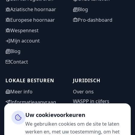
Aziatische hoornaar
Blog
Europese hoornaar
Pro-dashboard
Wespennest
Mijn account
Blog
Contact
LOKALE BESTUREN
JURIDISCH
Meer info
Over ons
WASPP in cijfers
Informatieaanvraag
Wettelijke vermeldingen
Adminzone
Uw cookievoorkeuren
Privacybeleid
We gebruiken cookies om de site te laten
Gebruiksvoorwaarden
werken en, met uw toestemming, om het