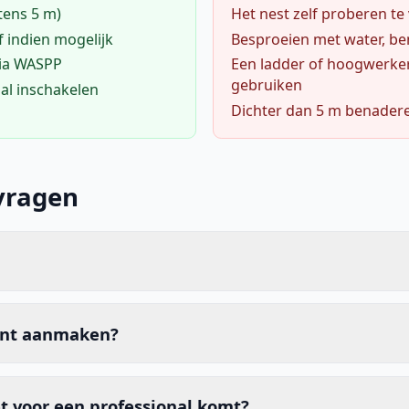
tens 5 m)
Het nest zelf proberen te
f indien mogelijk
Besproeien met water, ben
via WASPP
Een ladder of hoogwerke
gebruiken
al inschakelen
Dichter dan 5 m benader
vragen
unt aanmaken?
t voor een professional komt?