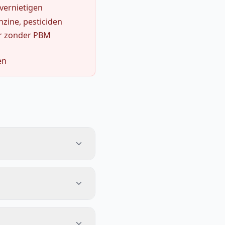
 vernietigen
zine, pesticiden
r zonder PBM
en