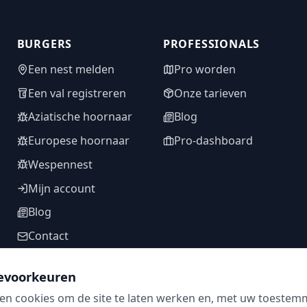
BURGERS
PROFESSIONALS
Een nest melden
Pro worden
Een val registreren
Onze tarieven
Aziatische hoornaar
Blog
Europese hoornaar
Pro-dashboard
Wespennest
Mijn account
Blog
Contact
evoorkeuren
en cookies om de site te laten werken en, met uw toestem