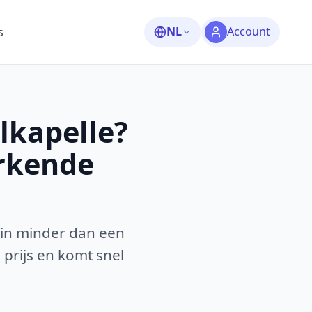
NL
Account
s
lkapelle?
erkende
 in minder dan een
 prijs en komt snel