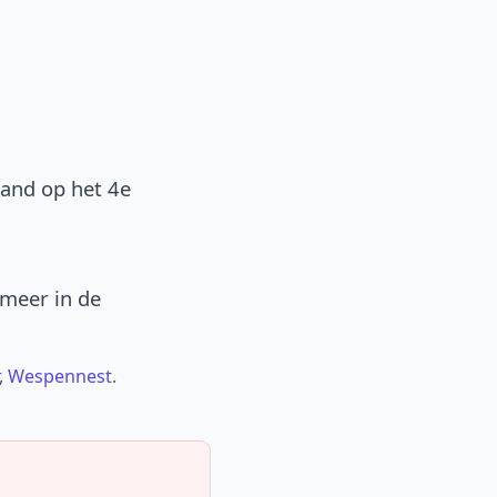
band op het 4e
 meer in de
,
Wespennest
.