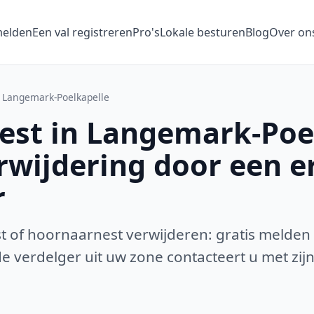
melden
Een val registreren
Pro's
Lokale besturen
Blog
Over on
Langemark-Poelkapelle
st in Langemark-Poe
erwijdering door een 
r
 of hoornaarnest verwijderen: gratis melden
 verdelger uit uw zone contacteert u met zijn