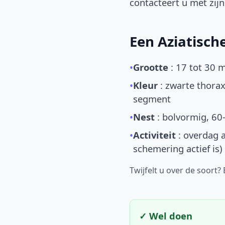
contacteert u met zijn 
Een Aziatisc
•
Grootte
: 17 tot 30 
•
Kleur
: zwarte thorax
segment
•
Nest
: bolvormig, 60
•
Activiteit
: overdag a
schemering actief is)
Twijfelt u over de soort?
✓ Wel doen