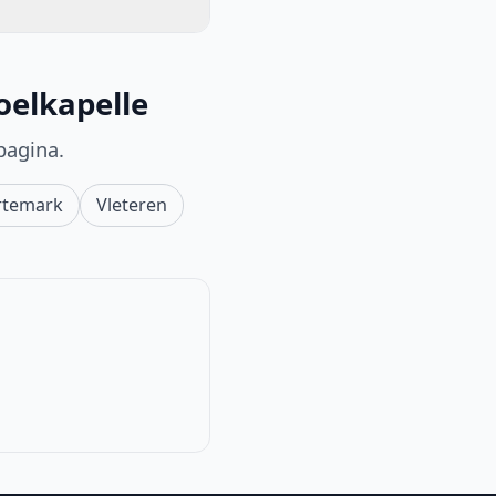
oelkapelle
pagina.
rtemark
Vleteren