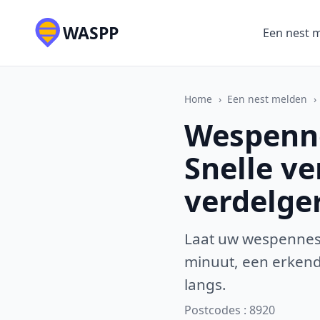
WASPP
Een nest 
Home
›
Een nest melden
›
Wespenne
Snelle v
verdelge
Laat uw wespennest
minuut, een erkende
langs.
Postcodes : 8920