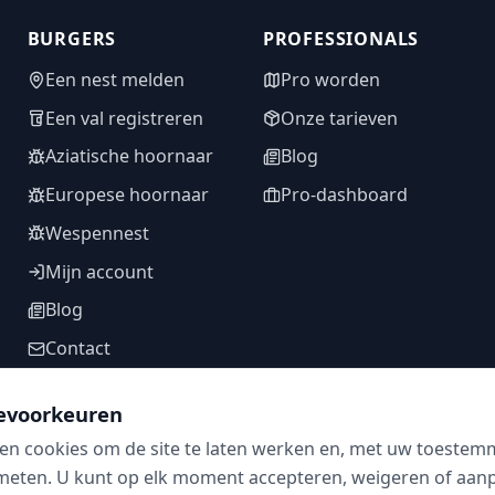
BURGERS
PROFESSIONALS
Een nest melden
Pro worden
Een val registreren
Onze tarieven
Aziatische hoornaar
Blog
Europese hoornaar
Pro-dashboard
Wespennest
Mijn account
Blog
Contact
evoorkeuren
en cookies om de site te laten werken en, met uw toestem
VOLG ONS
meten. U kunt op elk moment accepteren, weigeren of aanpa