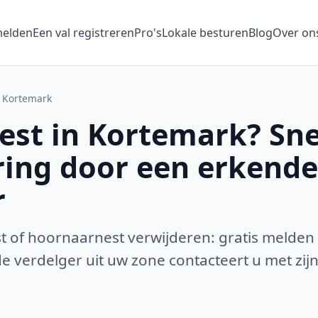
melden
Een val registreren
Pro's
Lokale besturen
Blog
Over on
Kortemark
st in Kortemark? Sne
ring door een erkende
r
 of hoornaarnest verwijderen: gratis melden
 verdelger uit uw zone contacteert u met zijn