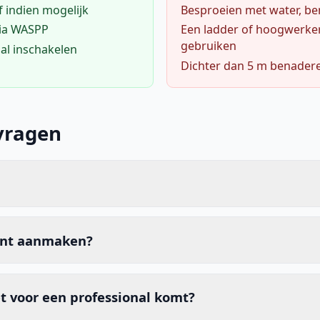
f indien mogelijk
Besproeien met water, ben
via WASPP
Een ladder of hoogwerke
gebruiken
al inschakelen
Dichter dan 5 m benader
vragen
unt aanmaken?
t voor een professional komt?