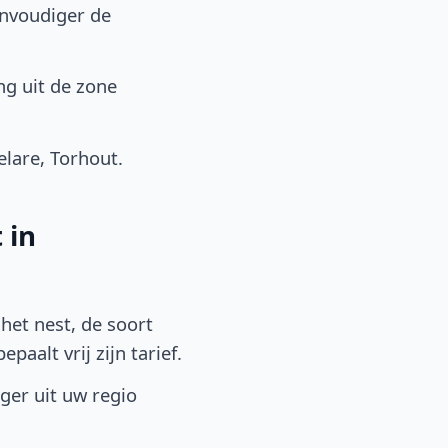
envoudiger de
ng uit de zone
lare, Torhout.
 in
het nest, de soort
aalt vrij zijn tarief.
lger uit uw regio