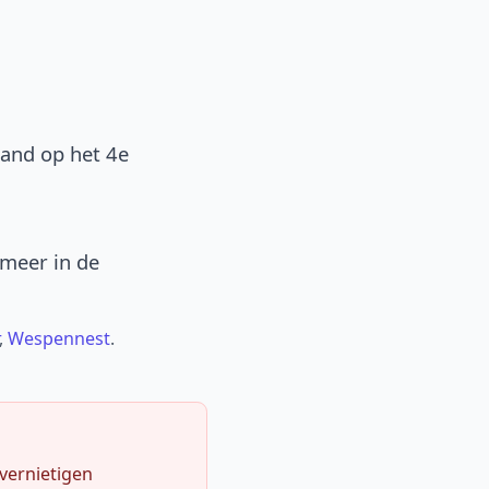
band op het 4e
 meer in de
,
Wespennest
.
 vernietigen