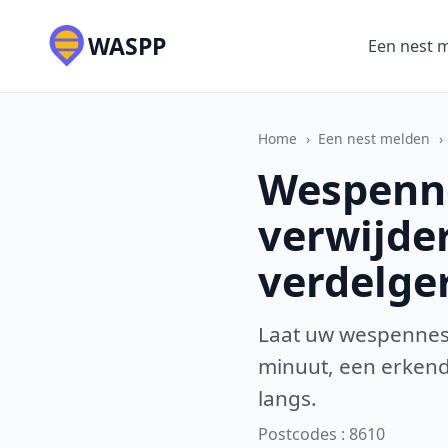
WASPP
Een nest 
Home
›
Een nest melden
›
Wespenne
verwijde
verdelge
Laat uw wespennest
minuut, een erkende
langs.
Postcodes : 8610