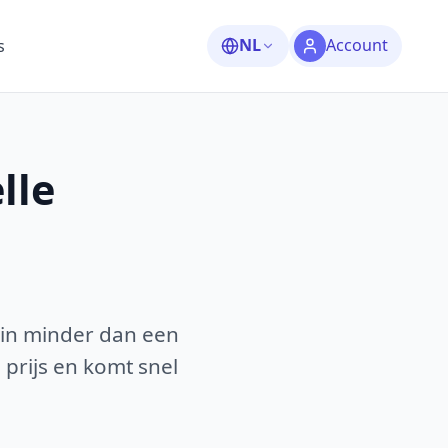
NL
Account
s
lle
 in minder dan een
 prijs en komt snel