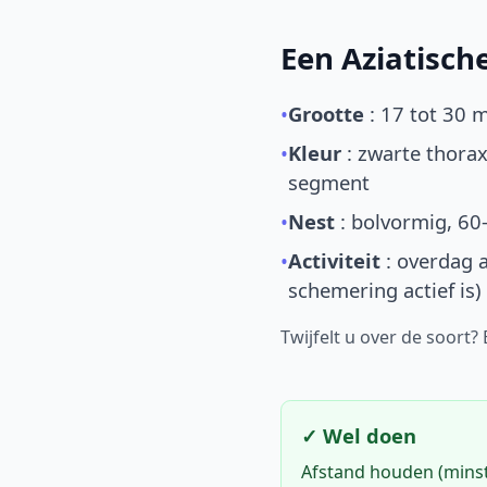
Een Aziatisc
•
Grootte
: 17 tot 30 
•
Kleur
: zwarte thorax
segment
•
Nest
: bolvormig, 60
•
Activiteit
: overdag a
schemering actief is)
Twijfelt u over de soort?
✓ Wel doen
Afstand houden (mins