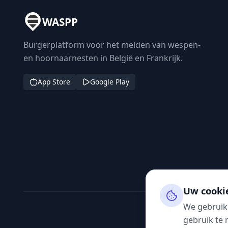
WASPP
Burgerplatform voor het melden van wespen-
en hoornaarnesten in België en Frankrijk.
App Store
Google Play
Uw cooki
We gebruik
gebruik te 