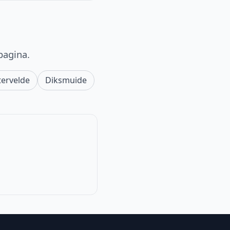
pagina.
tervelde
Diksmuide