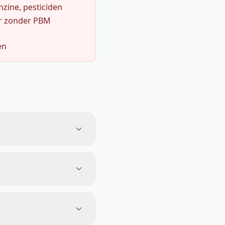
zine, pesticiden
r zonder PBM
en