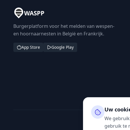
WASPP
Burgerplatform voor het melden van wespen-
en hoornaarnesten in België en Frankrijk.
App Store
Google Play
Uw cooki
We gebruik
gebruik te 