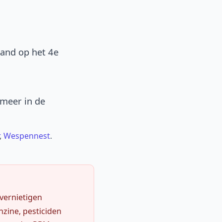
band op het 4e
 meer in de
,
Wespennest
.
 vernietigen
zine, pesticiden