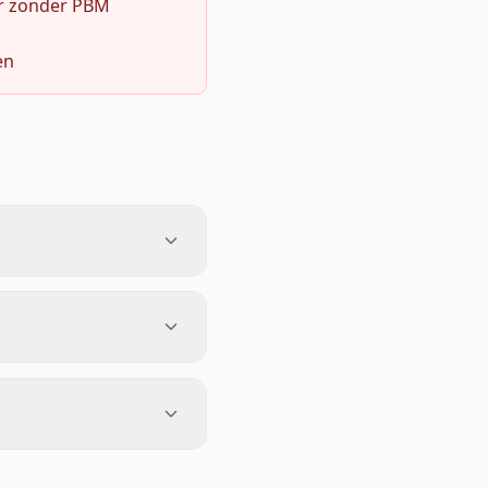
r zonder PBM
en