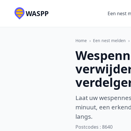
WASPP
Een nest 
Home
›
Een nest melden
›
Wespenne
verwijde
verdelge
Laat uw wespennest
minuut, een erkende
langs.
Postcodes : 8640