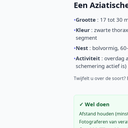
Een Aziatisc
•
Grootte
: 17 tot 30 
•
Kleur
: zwarte thorax
segment
•
Nest
: bolvormig, 60
•
Activiteit
: overdag a
schemering actief is)
Twijfelt u over de soort?
✓ Wel doen
Afstand houden (mins
Fotograferen van vera