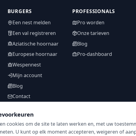
BURGERS
PROFESSIONALS
Een nest melden
Pro worden
Een val registreren
Onze tarieven
Aziatische hoornaar
Blog
Europese hoornaar
Pro-dashboard
Wespennest
Mijn account
Blog
Contact
evoorkeuren
en cookies om de site te laten werken en, met uw toestem
VOLG ONS
meten. U kunt op elk moment accepteren, weigeren of aanpa