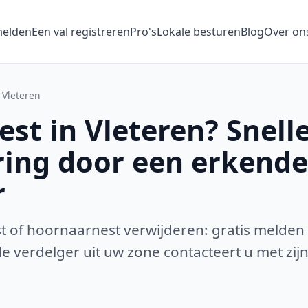
melden
Een val registreren
Pro's
Lokale besturen
Blog
Over on
Vleteren
st in Vleteren? Snell
ring door een erkende
r
 of hoornaarnest verwijderen: gratis melden
 verdelger uit uw zone contacteert u met zijn