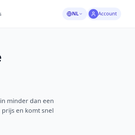
NL
Account
s
e
 in minder dan een
 prijs en komt snel