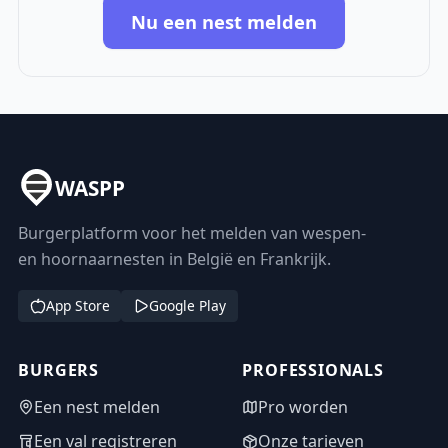
Nu een nest melden
WASPP
Burgerplatform voor het melden van wespen-
en hoornaarnesten in België en Frankrijk.
App Store
Google Play
BURGERS
PROFESSIONALS
Een nest melden
Pro worden
Een val registreren
Onze tarieven