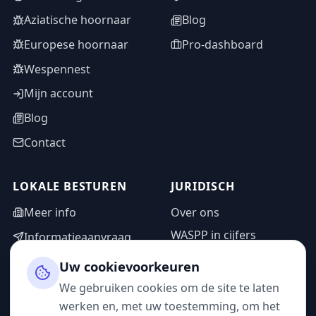
Aziatische hoornaar
Blog
Europese hoornaar
Pro-dashboard
Wespennest
Mijn account
Blog
Contact
LOKALE BESTUREN
JURIDISCH
Meer info
Over ons
WASPP in cijfers
Informatieaanvraag
Wettelijke vermeldingen
Adminzone
Uw cookievoorkeuren
Privacybeleid
We gebruiken cookies om de site te laten
Gebruiksvoorwaarden
werken en, met uw toestemming, om het