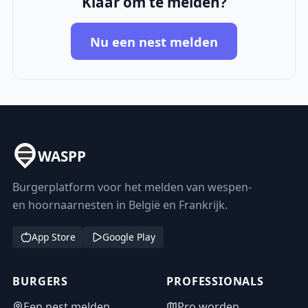
Klaar om te melden?
Nu een nest melden
WASPP
Burgerplatform voor het melden van wespen-
en hoornaarnesten in België en Frankrijk.
App Store
Google Play
BURGERS
PROFESSIONALS
Een nest melden
Pro worden