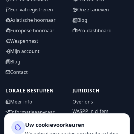
Een val registreren
Onze tarieven
Aziatische hoornaar
Blog
Europese hoornaar
Pro-dashboard
Wespennest
Mijn account
Blog
Contact
LOKALE BESTUREN
JURIDISCH
Meer info
Over ons
WASPP in cijfers
Informatieaanvraag
Wettelijke vermeldingen
Adminzone
Uw cookievoorkeuren
Privacybeleid
We gebruiken cookies om de site te laten