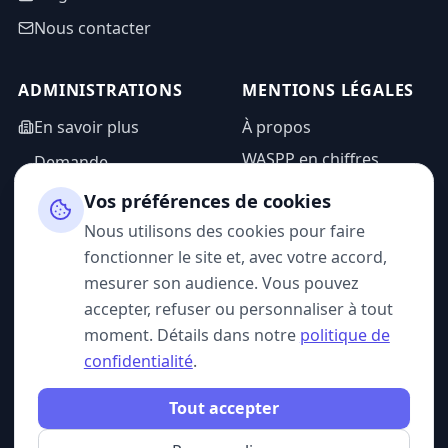
Nous contacter
ADMINISTRATIONS
MENTIONS LÉGALES
En savoir plus
À propos
WASPP en chiffres
Demande
d'information
Mentions légales
Vos préférences de cookies
Espace admin
Politique de
Nous utilisons des cookies pour faire
confidentialité
fonctionner le site et, avec votre accord,
CGU
mesurer son audience. Vous pouvez
accepter, refuser ou personnaliser à tout
moment. Détails dans notre
politique de
confidentialité
.
SUIVEZ-NOUS
Tout accepter