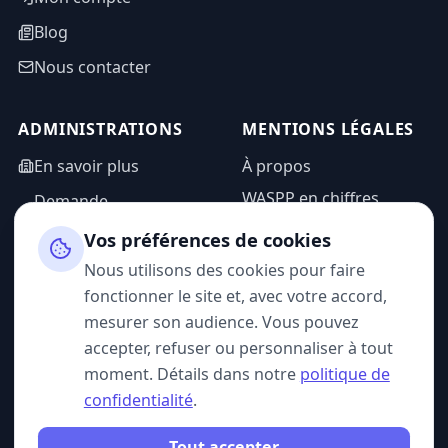
Blog
Nous contacter
ADMINISTRATIONS
MENTIONS LÉGALES
En savoir plus
À propos
WASPP en chiffres
Demande
d'information
Mentions légales
Vos préférences de cookies
Espace admin
Politique de
Nous utilisons des cookies pour faire
confidentialité
fonctionner le site et, avec votre accord,
CGU
mesurer son audience. Vous pouvez
accepter, refuser ou personnaliser à tout
moment. Détails dans notre
politique de
confidentialité
.
SUIVEZ-NOUS
Tout accepter