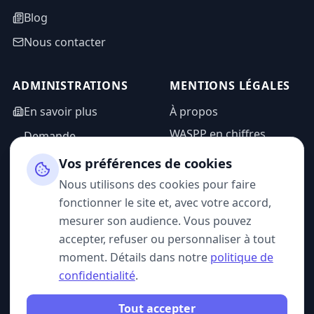
Blog
Nous contacter
ADMINISTRATIONS
MENTIONS LÉGALES
En savoir plus
À propos
WASPP en chiffres
Demande
d'information
Mentions légales
Vos préférences de cookies
Espace admin
Politique de
Nous utilisons des cookies pour faire
confidentialité
fonctionner le site et, avec votre accord,
CGU
mesurer son audience. Vous pouvez
accepter, refuser ou personnaliser à tout
moment. Détails dans notre
politique de
confidentialité
.
SUIVEZ-NOUS
Tout accepter