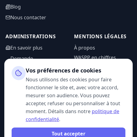
Blog
Nous contacter
ADMINISTRATIONS
MENTIONS LÉGALES
En savoir plus
À propos
WASPP en chiffres
Demande
d'information
Mentions légales
Vos préférences de cookies
Espace admin
Politique de
Nous utilisons des cookies pour faire
confidentialité
fonctionner le site et, avec votre accord,
CGU
mesurer son audience. Vous pouvez
accepter, refuser ou personnaliser à tout
moment. Détails dans notre
politique de
confidentialité
.
SUIVEZ-NOUS
Tout accepter