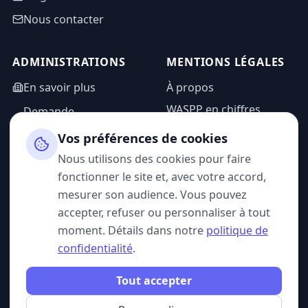
Nous contacter
ADMINISTRATIONS
MENTIONS LÉGALES
En savoir plus
À propos
WASPP en chiffres
Demande
d'information
Mentions légales
Vos préférences de cookies
Espace admin
Politique de
Nous utilisons des cookies pour faire
confidentialité
fonctionner le site et, avec votre accord,
CGU
mesurer son audience. Vous pouvez
accepter, refuser ou personnaliser à tout
moment. Détails dans notre
politique de
confidentialité
.
SUIVEZ-NOUS
Tout accepter