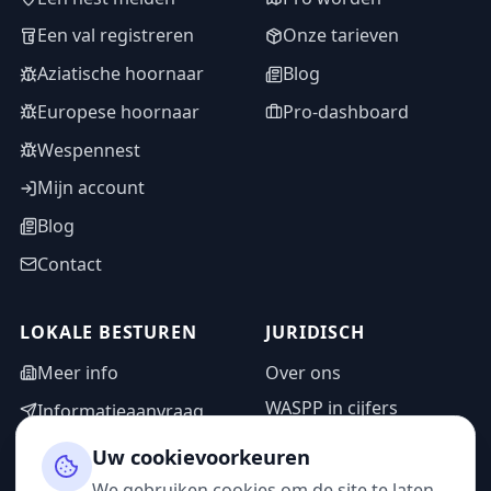
Een val registreren
Onze tarieven
Aziatische hoornaar
Blog
Europese hoornaar
Pro-dashboard
Wespennest
Mijn account
Blog
Contact
LOKALE BESTUREN
JURIDISCH
Meer info
Over ons
WASPP in cijfers
Informatieaanvraag
Wettelijke vermeldingen
Adminzone
Uw cookievoorkeuren
Privacybeleid
We gebruiken cookies om de site te laten