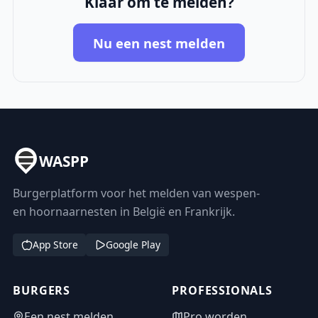
Klaar om te melden?
Nu een nest melden
WASPP
Burgerplatform voor het melden van wespen-
en hoornaarnesten in België en Frankrijk.
App Store
Google Play
BURGERS
PROFESSIONALS
Een nest melden
Pro worden