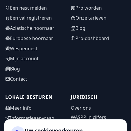
Een nest melden
Pro worden
Een val registreren
Onze tarieven
Aziatische hoornaar
Blog
Europese hoornaar
Pro-dashboard
Wespennest
Mijn account
Blog
Contact
LOKALE BESTUREN
JURIDISCH
Meer info
Over ons
WASPP in cijfers
Informatieaanvraag
Wettelijke vermeldingen
Adminzone
Uw cookievoorkeuren