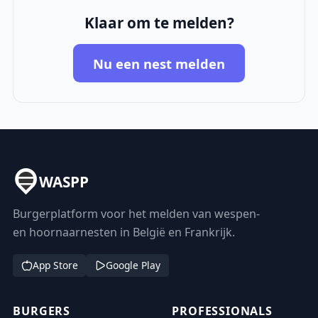
Klaar om te melden?
Nu een nest melden
WASPP
Burgerplatform voor het melden van wespen-
en hoornaarnesten in België en Frankrijk.
App Store
Google Play
BURGERS
PROFESSIONALS