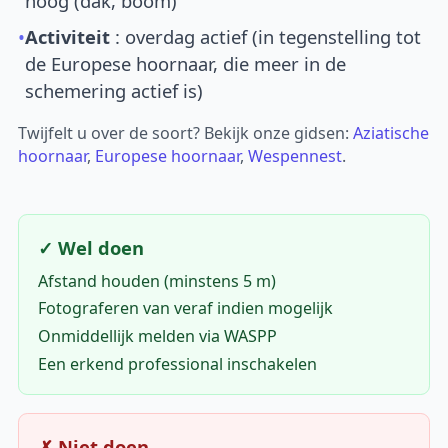
hoog (dak, boom)
•
Activiteit
: overdag actief (in tegenstelling tot
de Europese hoornaar, die meer in de
schemering actief is)
Twijfelt u over de soort? Bekijk onze gidsen:
Aziatische
hoornaar
,
Europese hoornaar
,
Wespennest
.
✓ Wel doen
Afstand houden (minstens 5 m)
Fotograferen van veraf indien mogelijk
Onmiddellijk melden via WASPP
Een erkend professional inschakelen
✗ Niet doen