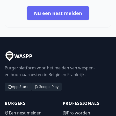
Nu een nest melden
WASPP
Burgerplatform voor het melden van wespen-
en hoornaarnesten in België en Frankrijk.
App Store
Google Play
BURGERS
PROFESSIONALS
Een nest melden
Pro worden