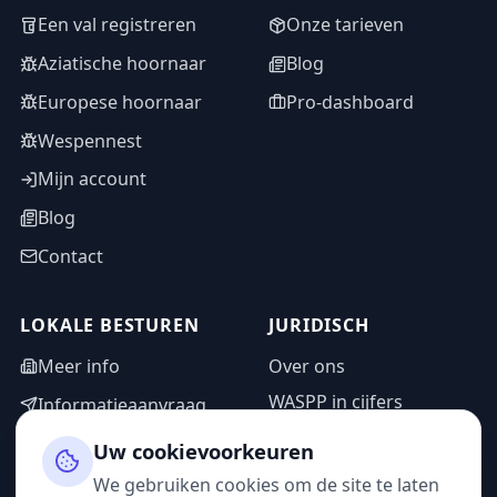
Een val registreren
Onze tarieven
Aziatische hoornaar
Blog
Europese hoornaar
Pro-dashboard
Wespennest
Mijn account
Blog
Contact
LOKALE BESTUREN
JURIDISCH
Meer info
Over ons
WASPP in cijfers
Informatieaanvraag
Wettelijke vermeldingen
Adminzone
Uw cookievoorkeuren
Privacybeleid
We gebruiken cookies om de site te laten