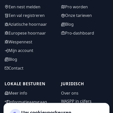
Een nest melden
Pro worden
Een val registreren
Onze tarieven
Aziatische hoornaar
Blog
Europese hoornaar
Pro-dashboard
Wespennest
Mijn account
Blog
Contact
LOKALE BESTUREN
JURIDISCH
Meer info
Over ons
WASPP in cijfers
Informatieaanvraag
Wettelijke vermeldingen
Adminzone
Uw cookievoorkeuren