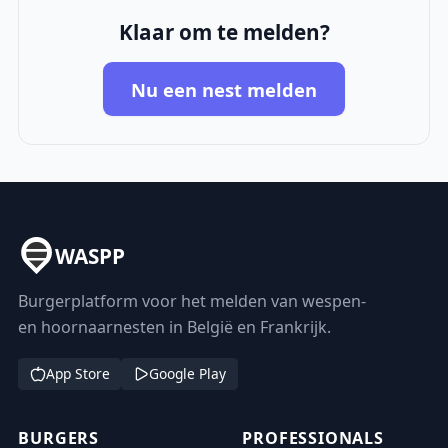
Klaar om te melden?
Nu een nest melden
WASPP
Burgerplatform voor het melden van wespen-
en hoornaarnesten in België en Frankrijk.
App Store
Google Play
BURGERS
PROFESSIONALS