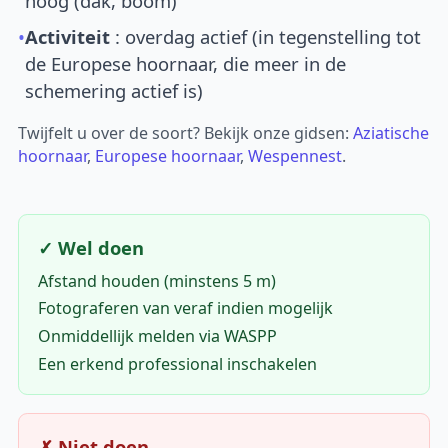
hoog (dak, boom)
•
Activiteit
: overdag actief (in tegenstelling tot
de Europese hoornaar, die meer in de
schemering actief is)
Twijfelt u over de soort? Bekijk onze gidsen:
Aziatische
hoornaar
,
Europese hoornaar
,
Wespennest
.
✓ Wel doen
Afstand houden (minstens 5 m)
Fotograferen van veraf indien mogelijk
Onmiddellijk melden via WASPP
Een erkend professional inschakelen
✗ Niet doen