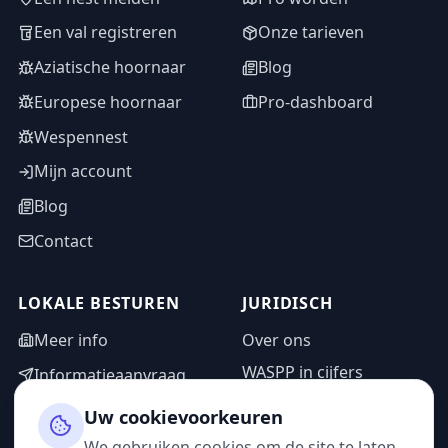
Een val registreren
Onze tarieven
Aziatische hoornaar
Blog
Europese hoornaar
Pro-dashboard
Wespennest
Mijn account
Blog
Contact
LOKALE BESTUREN
JURIDISCH
Meer info
Over ons
WASPP in cijfers
Informatieaanvraag
Wettelijke vermeldingen
Adminzone
Uw cookievoorkeuren
Privacybeleid
We gebruiken cookies om de site te laten