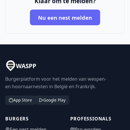
Klaar om te melden?
Nu een nest melden
WASPP
Burgerplatform voor het melden van wespen-
en hoornaarnesten in België en Frankrijk.
App Store
Google Play
BURGERS
PROFESSIONALS
Een nest melden
Pro worden