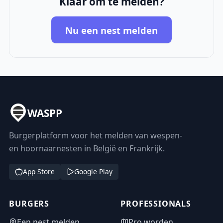
Klaar om te melden?
Nu een nest melden
WASPP
Burgerplatform voor het melden van wespen-
en hoornaarnesten in België en Frankrijk.
App Store
Google Play
BURGERS
PROFESSIONALS
Een nest melden
Pro worden