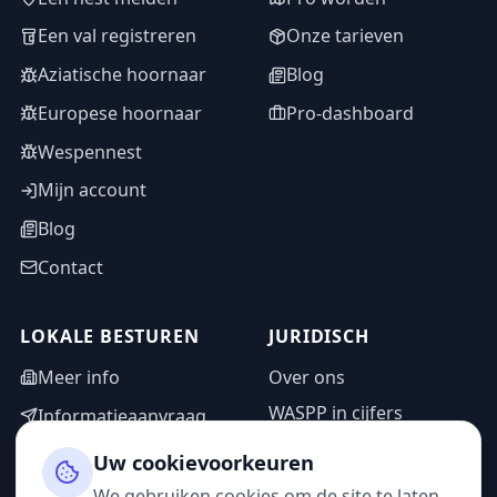
Een val registreren
Onze tarieven
Aziatische hoornaar
Blog
Europese hoornaar
Pro-dashboard
Wespennest
Mijn account
Blog
Contact
LOKALE BESTUREN
JURIDISCH
Meer info
Over ons
WASPP in cijfers
Informatieaanvraag
Wettelijke vermeldingen
Adminzone
Uw cookievoorkeuren
Privacybeleid
We gebruiken cookies om de site te laten