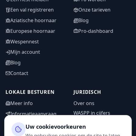
Een val registreren
Onze tarieven
Aziatische hoornaar
Blog
Europese hoornaar
Pro-dashboard
Wespennest
Mijn account
Blog
Contact
LOKALE BESTUREN
JURIDISCH
Meer info
Over ons
WASPP in cijfers
Informatieaanvraag
Wettelijke vermeldingen
Adminzone
Uw cookievoorkeuren
Privacybeleid
We gebruiken cookies om de site te laten