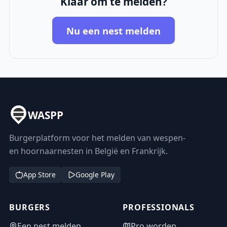
Klaar om te melden?
Nu een nest melden
WASPP
Burgerplatform voor het melden van wespen-
en hoornaarnesten in België en Frankrijk.
App Store
Google Play
BURGERS
PROFESSIONALS
Een nest melden
Pro worden