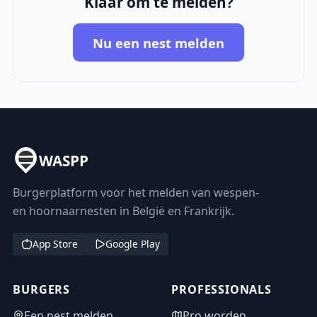
Klaar om te melden?
Nu een nest melden
WASPP
Burgerplatform voor het melden van wespen-
en hoornaarnesten in België en Frankrijk.
App Store
Google Play
BURGERS
PROFESSIONALS
Een nest melden
Pro worden