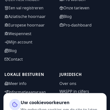
Een val registreren
Onze tarieven
Aziatische hoornaar
Blog
Europese hoornaar
Pro-dashboard
Wespennest
Mijn account
Blog
Contact
LOKALE BESTUREN
JURIDISCH
Meer info
Over ons
WASPP in cijfers
Informatieaanvraag
Wettelijke vermeldingen
Adminzone
Uw cookievoorkeuren
Privacybeleid
We gebruiken cookies om de site te laten