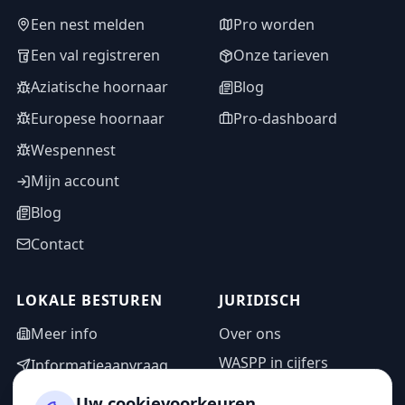
Een nest melden
Pro worden
Een val registreren
Onze tarieven
Aziatische hoornaar
Blog
Europese hoornaar
Pro-dashboard
Wespennest
Mijn account
Blog
Contact
LOKALE BESTUREN
JURIDISCH
Meer info
Over ons
WASPP in cijfers
Informatieaanvraag
Wettelijke vermeldingen
Adminzone
Uw cookievoorkeuren