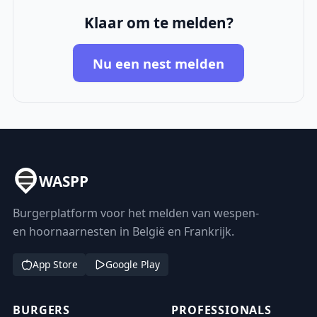
Klaar om te melden?
Nu een nest melden
WASPP
Burgerplatform voor het melden van wespen-
en hoornaarnesten in België en Frankrijk.
App Store
Google Play
BURGERS
PROFESSIONALS