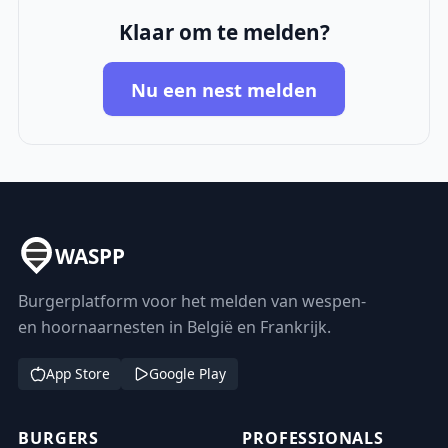
Klaar om te melden?
Nu een nest melden
WASPP
Burgerplatform voor het melden van wespen-
en hoornaarnesten in België en Frankrijk.
App Store
Google Play
BURGERS
PROFESSIONALS