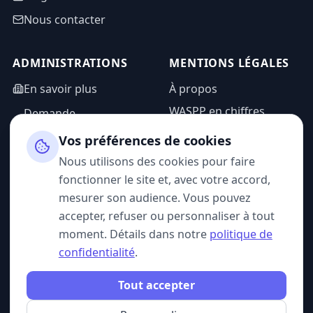
Nous contacter
ADMINISTRATIONS
MENTIONS LÉGALES
En savoir plus
À propos
WASPP en chiffres
Demande
d'information
Mentions légales
Vos préférences de cookies
Espace admin
Politique de
Nous utilisons des cookies pour faire
confidentialité
fonctionner le site et, avec votre accord,
CGU
mesurer son audience. Vous pouvez
accepter, refuser ou personnaliser à tout
moment. Détails dans notre
politique de
confidentialité
.
SUIVEZ-NOUS
Tout accepter