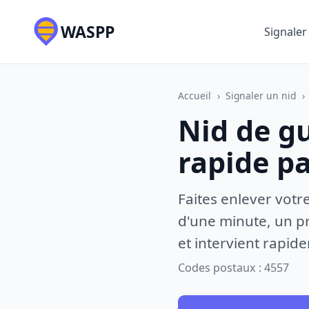
WASPP
Signaler
Accueil
›
Signaler un nid
›
Nid de gu
rapide p
Faites enlever votr
d'une minute, un pr
et intervient rapid
Codes postaux : 4557