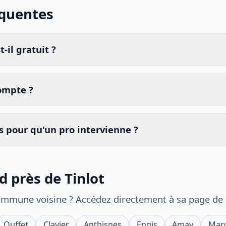
équentes
-il gratuit ?
compte ?
 pour qu'un pro intervienne ?
d près de Tinlot
ommune voisine ? Accédez directement à sa page de
Ouffet
Clavier
Anthisnes
Engis
Amay
Mar