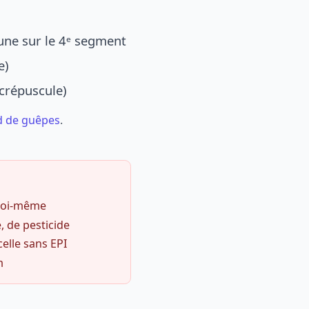
une sur le 4ᵉ segment
e)
 crépuscule)
d de guêpes
.
 soi-même
, de pesticide
celle sans EPI
m