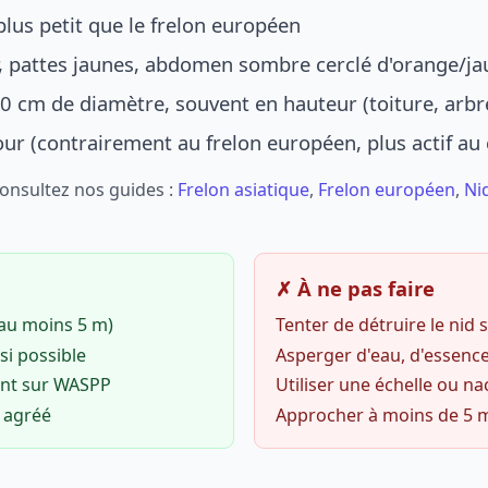
lus petit que le frelon européen
r, pattes jaunes, abdomen sombre cerclé d'orange/ja
0 cm de diamètre, souvent en hauteur (toiture, arbr
jour (contrairement au frelon européen, plus actif au
Consultez nos guides :
Frelon asiatique
,
Frelon européen
,
Ni
✗ À ne pas faire
(au moins 5 m)
Tenter de détruire le nid
si possible
Asperger d'eau, d'essence
ent sur WASPP
Utiliser une échelle ou na
o agréé
Approcher à moins de 5 