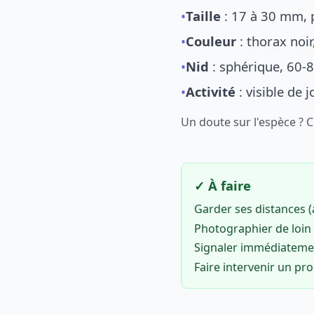
•
Taille
: 17 à 30 mm, p
•
Couleur
: thorax noi
•
Nid
: sphérique, 60-8
•
Activité
: visible de 
Un doute sur l'espèce ? 
✓ À faire
Garder ses distances 
Photographier de loin 
Signaler immédiatem
Faire intervenir un pr