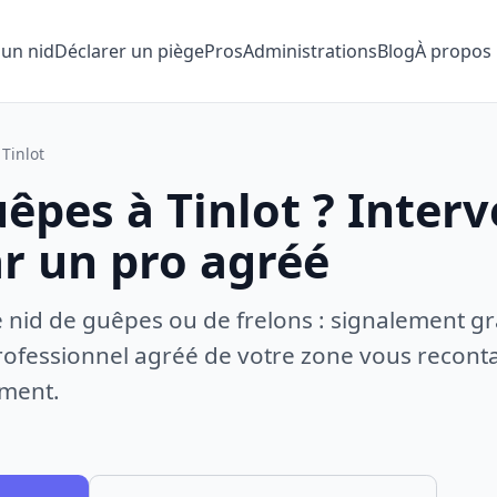
 un nid
Déclarer un piège
Pros
Administrations
Blog
À propos
Tinlot
êpes à Tinlot ? Inter
ar un pro agréé
e nid de guêpes ou de frelons : signalement gr
ofessionnel agréé de votre zone vous recontac
ement.