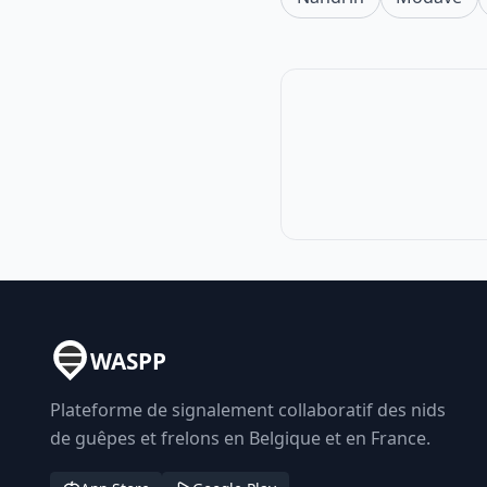
WASPP
Plateforme de signalement collaboratif des nids
de guêpes et frelons en Belgique et en France.