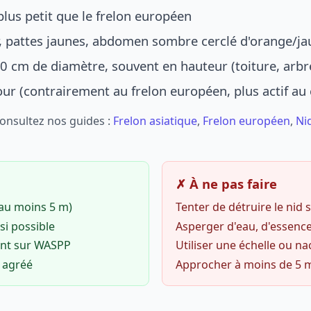
lus petit que le frelon européen
r, pattes jaunes, abdomen sombre cerclé d'orange/ja
0 cm de diamètre, souvent en hauteur (toiture, arbr
jour (contrairement au frelon européen, plus actif au
Consultez nos guides :
Frelon asiatique
,
Frelon européen
,
Ni
✗ À ne pas faire
(au moins 5 m)
Tenter de détruire le nid
si possible
Asperger d'eau, d'essence
ent sur WASPP
Utiliser une échelle ou na
o agréé
Approcher à moins de 5 