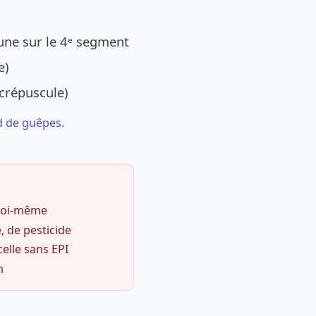
une sur le 4ᵉ segment
e)
 crépuscule)
d de guêpes
.
 soi-même
, de pesticide
celle sans EPI
m