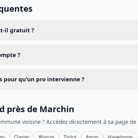
équentes
-il gratuit ?
compte ?
 pour qu'un pro intervienne ?
id près de Marchin
ommune voisine ? Accédez directement à sa page de
ey
Clavier
Wanze
Tinlot
Amay
Havelange