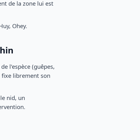
t de la zone lui est
Huy, Ohey.
chin
, de l'espèce (guêpes,
 fixe librement son
le nid, un
ervention.