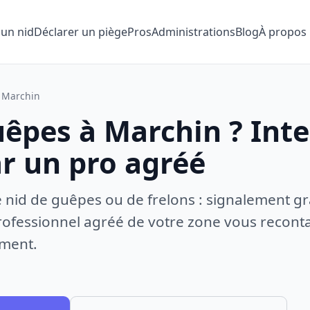
 un nid
Déclarer un piège
Pros
Administrations
Blog
À propos
Marchin
uêpes à Marchin ? Int
ar un pro agréé
e nid de guêpes ou de frelons : signalement gr
ofessionnel agréé de votre zone vous recontac
ement.