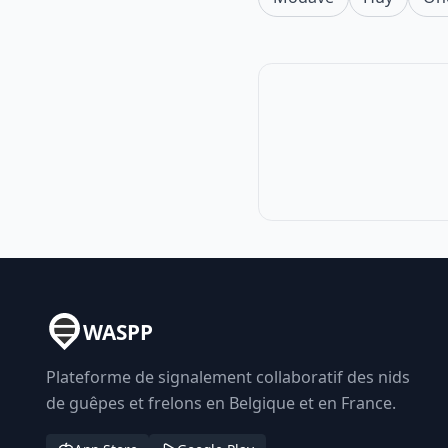
WASPP
Plateforme de signalement collaboratif des nids
de guêpes et frelons en Belgique et en France.