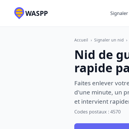
WASPP
Signaler
Accueil
›
Signaler un nid
›
Nid de g
rapide p
Faites enlever votr
d'une minute, un pr
et intervient rapid
Codes postaux : 4570