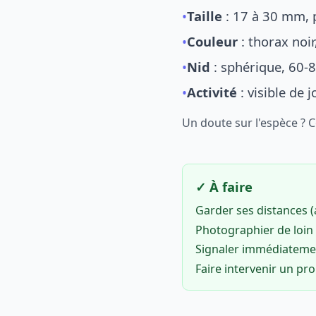
•
Taille
: 17 à 30 mm, p
•
Couleur
: thorax noi
•
Nid
: sphérique, 60-8
•
Activité
: visible de 
Un doute sur l'espèce ? 
✓ À faire
Garder ses distances 
Photographier de loin 
Signaler immédiatem
Faire intervenir un pr