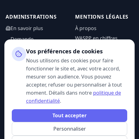
ADMINISTRATIONS
MENTIONS LÉGALES
En savoir plus
À propos
WASPP en chiffres
Demande
d'information
Mentions légales
Vos préférences de cookies
Espace admin
Politique de
Nous utilisons des cookies pour faire
confidentialité
fonctionner le site et, avec votre accord,
CGU
mesurer son audience. Vous pouvez
accepter, refuser ou personnaliser à tout
moment. Détails dans notre
politique de
confidentialité
.
SUIVEZ-NOUS
Tout accepter
Personnaliser
© 2026 WASPP. Tous droits réservés.