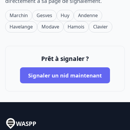
directement à sa page de signalement.
Marchin
Gesves
Huy
Andenne
Havelange
Modave
Hamois
Clavier
Prêt à signaler ?
Signaler un nid maintenant
WASPP