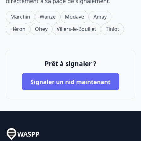
directement à sa page de signalement.
Marchin
Wanze
Modave
Amay
Héron
Ohey
Villers-le-Bouillet
Tinlot
Prêt à signaler ?
Signaler un nid maintenant
WASPP