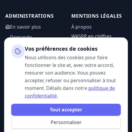
ADMINISTRATIONS
MENTIONS LÉGALES
En savoir plus
À propos
WASPP en chiffres
Demande
d'information
Mentions légales
Vos préférences de cookies
Espace admin
Politique de
Nous utilisons des cookies pour faire
confidentialité
fonctionner le site et, avec votre accord,
CGU
mesurer son audience. Vous pouvez
accepter, refuser ou personnaliser à tout
moment. Détails dans notre
politique de
confidentialité
.
SUIVEZ-NOUS
Tout accepter
Personnaliser
© 2026 WASPP. Tous droits réservés.