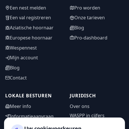
Een nest melden
Pro worden
Een val registreren
Onze tarieven
Aziatische hoornaar
Blog
Europese hoornaar
Pro-dashboard
Wespennest
Mijn account
Blog
Contact
LOKALE BESTUREN
JURIDISCH
Meer info
Over ons
WASPP in cijfers
Informatieaanvraag
Wettelijke vermeldingen
Adminzone
Uw cookievoorkeuren