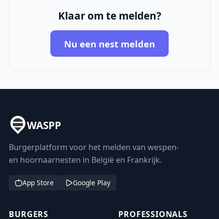
Klaar om te melden?
Nu een nest melden
WASPP
Burgerplatform voor het melden van wespen-
en hoornaarnesten in België en Frankrijk.
App Store
Google Play
BURGERS
PROFESSIONALS