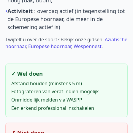
hoog (dak, boom)
•
Activiteit
: overdag actief (in tegenstelling tot
de Europese hoornaar, die meer in de
schemering actief is)
Twijfelt u over de soort? Bekijk onze gidsen:
Aziatische
hoornaar
,
Europese hoornaar
,
Wespennest
.
✓ Wel doen
Afstand houden (minstens 5 m)
Fotograferen van veraf indien mogelijk
Onmiddellijk melden via WASPP
Een erkend professional inschakelen
✗ Niet doen